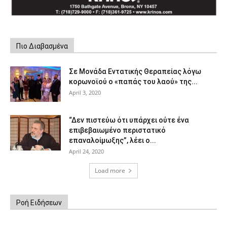
Πιο Διαβασμένα
Σε Μονάδα Εντατικής Θεραπείας λόγω
κορωνοϊού ο «παπάς του λαού» της...
April 3, 2020
“Δεν πιστεύω ότι υπάρχει ούτε ένα
επιβεβαιωμένο περιστατικό
επαναλοίμωξης”, λέει ο...
April 24, 2020
Load more
Ροή Ειδήσεων