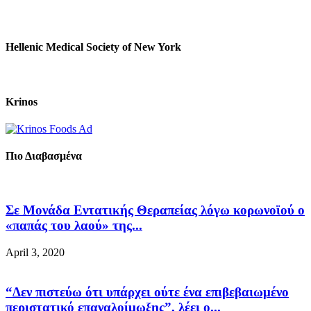
Hellenic Medical Society of New York
Krinos
Πιο Διαβασμένα
Σε Μονάδα Εντατικής Θεραπείας λόγω κορωνοϊού ο
«παπάς του λαού» της...
April 3, 2020
“Δεν πιστεύω ότι υπάρχει ούτε ένα επιβεβαιωμένο
περιστατικό επαναλοίμωξης”, λέει ο...