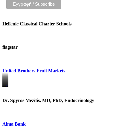
Hellenic Classical Charter Schools
flagstar
United Brothers Fruit Markets
https://www.unitedbrothersfruitmarkets.com/
https://www.unitedbrothersfruitmarkets.com/
Dr. Spyros Mezitis, MD, PhD, Endocrinology
Alma Bank