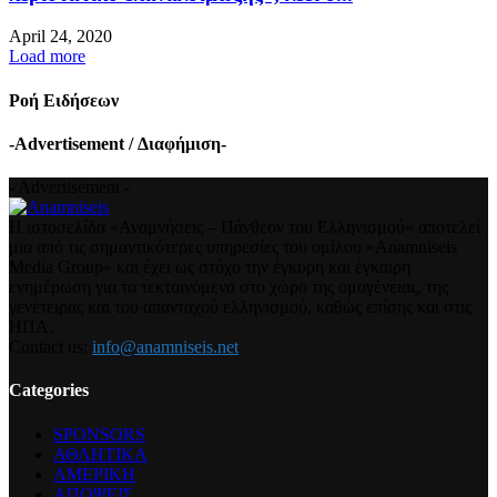
April 24, 2020
Load more
Ροή Ειδήσεων
-Advertisement / Διαφήμιση-
- Advertisement -
Η ιστοσελίδα «Αναμνήσεις – Πάνθεον του Ελληνισμού» αποτελεί
μια από τις σημαντικότερες υπηρεσίες του ομίλου «Anamniseis
Media Group» και έχει ως στόχο την έγκυρη και έγκαιρη
ενημέρωση για τα τεκταινόμενα στο χώρο της ομογένειας, της
γενέτειρας και του απανταχού ελληνισμού, καθώς επίσης και στις
ΗΠΑ.
Contact us:
info@anamniseis.net
Categories
SPONSORS
ΑΘΛΗΤΙΚΑ
ΑΜΕΡΙΚΗ
ΑΠΟΨΕΙΣ