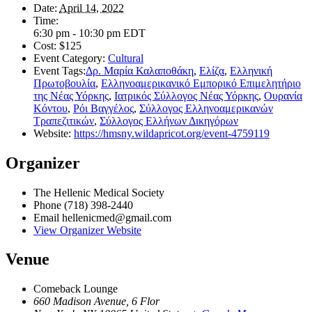
Date:
April 14, 2022
Time:
6:30 pm - 10:30 pm
EDT
Cost:
$125
Event Category:
Cultural
Event Tags:
Δρ. Μαρία Καλαποθάκη
,
Ελίζα
,
Ελληνική
Πρωτοβουλία
,
Ελληνοαμερικανικό Εμπορικό Επιμελητήριο
της Νέας Υόρκης
,
Ιατρικός Σύλλογος Νέας Υόρκης
,
Ουρανία
Κόντου
,
Ρόι Βαγγέλος
,
Σύλλογος Ελληνοαμερικανών
Τραπεζιτικών
,
Σύλλογος Ελλήνων Δικηγόρων
Website:
https://hmsny.wildapricot.org/event-4759119
Organizer
The Hellenic Medical Society
Phone
(718) 398-2440
Email
hellenicmed@gmail.com
View Organizer Website
Venue
Comeback Lounge
660 Madison Avenue, 6 Flor