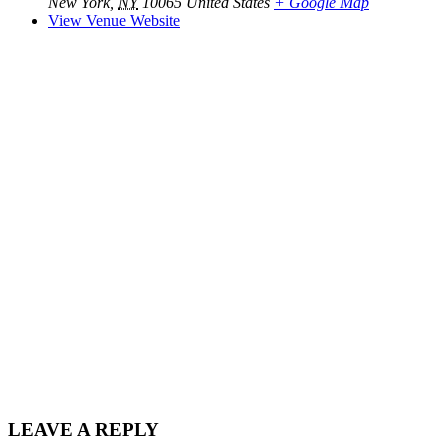
New York
,
NY
10065
United States
+ Google Map
View Venue Website
LEAVE A REPLY