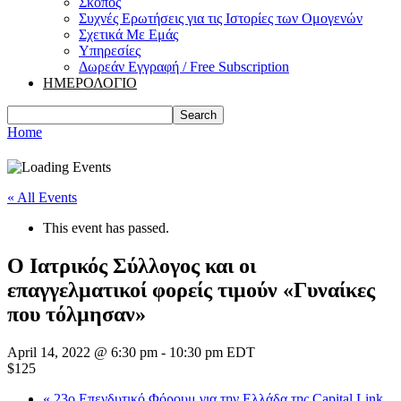
Σκοπός
Συχνές Ερωτήσεις για τις Ιστορίες των Ομογενών
Σχετικά Με Εμάς
Υπηρεσίες
Δωρεάν Εγγραφή / Free Subscription
ΗΜΕΡΟΛΟΓΙΟ
Home
« All Events
This event has passed.
Ο Ιατρικός Σύλλογος και οι
επαγγελματικοί φορείς τιμούν «Γυναίκες
που τόλμησαν»
April 14, 2022 @ 6:30 pm
-
10:30 pm
EDT
$125
«
23o Επενδυτικό Φόρουμ για την Ελλάδα της Capital Link