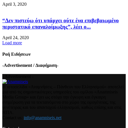
April 3, 2020
“Δεν πιστεύω ότι υπάρχει ούτε ένα επιβεβαιωμένο
περιστατικό επαναλοίμωξης”, λέει ο...
April 24, 2020
Load more
Ροή Ειδήσεων
-Advertisement / Διαφήμιση-
- Advertisement -
Η ιστοσελίδα «Αναμνήσεις – Πάνθεον του Ελληνισμού» αποτελεί
μια από τις σημαντικότερες υπηρεσίες του ομίλου «Anamniseis
Media Group» και έχει ως στόχο την έγκυρη και έγκαιρη
ενημέρωση για τα τεκταινόμενα στο χώρο της ομογένειας, της
γενέτειρας και του απανταχού ελληνισμού, καθώς επίσης και στις
ΗΠΑ.
Contact us:
info@anamniseis.net