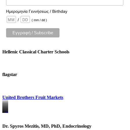
Ημερομηνία Γεννήσεως / Birthday
/
( mm / dd )
Hellenic Classical Charter Schools
flagstar
United Brothers Fruit Markets
https://www.unitedbrothersfruitmarkets.com/
https://www.unitedbrothersfruitmarkets.com/
Dr. Spyros Mezitis, MD, PhD, Endocrinology