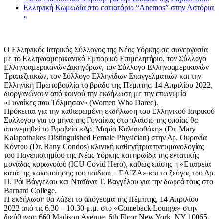
Ελληνική Κωμωδία στο εστιατόριο “Anemos” στην Αστόρια
»
Ο Ελληνικός Ιατρικός Σύλλογος της Νέας Υόρκης σε συνεργασία
με το Ελληνοαμερικανικό Εμπορικό Επιμελητήριο, τον Σύλλογο
Ελληνοαμερικανών Δικηγόρων, τον Σύλλογο Ελληνοαμερικανών
Τραπεζιτικών, τον Σύλλογο Ελληνίδων Επαγγελματιών και την
Ελληνική Πρωτοβουλία το βράδυ της Πέμπτης, 14 Απριλίου 2022,
διοργανώνουν από κοινού την εκδήλωση με την επωνυμία
«Γυναίκες που Τόλμησαν» (Women Who Dared).
Πρόκειται για την καθιερωμένη εκδήλωση του Ελληνικού Ιατρικού
Συλλόγου για το μήνα της Γυναίκας στο πλαίσιο της οποίας θα
απονεμηθεί το Βραβείο «Δρ. Μαρία Καλαποθάκη» (Dr. Mary
Kalapothakes Distinguished Female Physician) στην Δρ. Ουρανία
Κόντου (Dr. Rany Condos) κλινική καθηγήτρια πνευμονολογίας
του Πανεπιστημίου της Νέας Υόρκης και ηρωίδα της εντατικής
μονάδας κορωνοϊού (ICU Covid Hero), καθώς επίσης η «Εταιρεία
κατά της κακοποίησης του παιδιού – ΕΛΙΖΑ» και το ζεύγος του Δρ.
Π. Ρόι Βάγγελου και Νταϊάνα Τ. Βαγγέλου για την δωρεά τους στο
Barnard College.
H εκδήλωση θα λάβει το απόγευμα της Πέμπτης, 14 Απριλίου
2022 από τις 6.30 – 10.30 μ.μ. στο «Comeback Lounge» στην
διεύθυνση 660 Madison Avenue, 6th Floor New York, NY 10065.