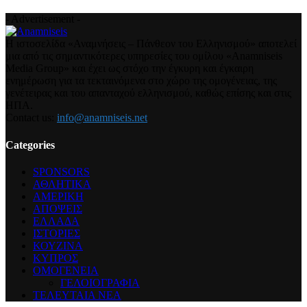
- Advertisement -
Η ιστοσελίδα «Αναμνήσεις – Πάνθεον του Ελληνισμού» αποτελεί
μια από τις σημαντικότερες υπηρεσίες του ομίλου «Anamniseis
Media Group» και έχει ως στόχο την έγκυρη και έγκαιρη
ενημέρωση για τα τεκταινόμενα στο χώρο της ομογένειας, της
γενέτειρας και του απανταχού ελληνισμού, καθώς επίσης και στις
ΗΠΑ.
Contact us:
info@anamniseis.net
Categories
SPONSORS
ΑΘΛΗΤΙΚΑ
ΑΜΕΡΙΚΗ
ΑΠΟΨΕΙΣ
ΕΛΛΑΔΑ
ΙΣΤΟΡΙΕΣ
ΚΟΥΖΙΝΑ
ΚΥΠΡΟΣ
ΟΜΟΓΕΝΕΙΑ
ΓΕΛΟΙΟΓΡΑΦΙΑ
ΤΕΛΕΥΤΑΙΑ ΝΕΑ