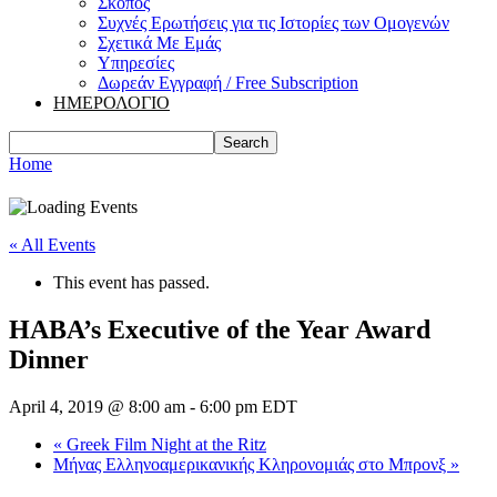
Σκοπός
Συχνές Ερωτήσεις για τις Ιστορίες των Ομογενών
Σχετικά Με Εμάς
Υπηρεσίες
Δωρεάν Εγγραφή / Free Subscription
ΗΜΕΡΟΛΟΓΙΟ
Home
« All Events
This event has passed.
HABA’s Executive of the Year Award
Dinner
April 4, 2019 @ 8:00 am
-
6:00 pm
EDT
«
Greek Film Night at the Ritz
Μήνας Ελληνοαμερικανικής Κληρονομιάς στο Μπρονξ
»