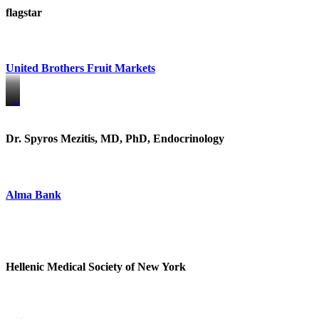
flagstar
United Brothers Fruit Markets
https://www.unitedbrothersfruitmarkets.com/
https://www.unitedbrothersfruitmarkets.com/
Dr. Spyros Mezitis, MD, PhD, Endocrinology
Alma Bank
Hellenic Medical Society of New York