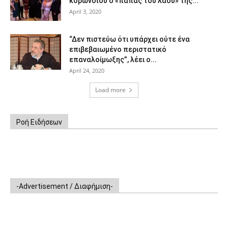
κορωνοϊού ο «παπάς του λαού» της...
April 3, 2020
“Δεν πιστεύω ότι υπάρχει ούτε ένα
επιβεβαιωμένο περιστατικό
επαναλοίμωξης”, λέει ο...
April 24, 2020
Load more
Ροή Ειδήσεων
-Advertisement / Διαφήμιση-