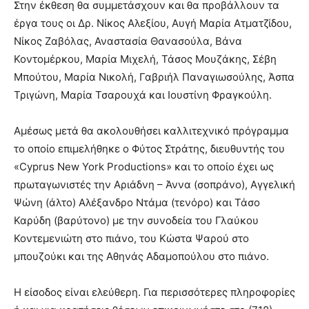
Στην έκθεση θα συμμετάσχουν και θα προβάλλουν τα
έργα τους οι Δρ. Νίκος Αλεξίου, Αυγή Μαρία Ατματζίδου,
Νίκος Ζαβόλας, Αναστασία Θανασούλα, Βάνα
Κοντομέρκου, Μαρία Μιχελή, Τάσος Μουζάκης, Σέβη
Μπούτου, Μαρία Νικολή, Γαβριήλ Παναγιωσούλης, Άσπα
Τριγώνη, Μαρία Τσαρουχά και Ιουστίνη Φραγκούλη.
Αμέσως μετά θα ακολουθήσει καλλιτεχνικό πρόγραμμα
το οποίο επιμελήθηκε ο Φύτος Στράτης, διευθυντής του
«Cyprus New York Productions» και το οποίο έχει ως
πρωταγωνιστές την Αριάδνη – Άννα (σοπράνο), Αγγελική
Ψώνη (άλτο) Αλέξανδρο Ντάμα (τενόρο) και Τάσο
Καρύδη (βαρύτονο) με την συνοδεία του Γλαύκου
Κοντεμενιώτη στο πιάνο, του Κώστα Ψαρού στο
μπουζούκι και της Αθηνάς Αδαμοπούλου στο πιάνο.
Η είσοδος είναι ελεύθερη. Για περισσότερες πληροφορίες