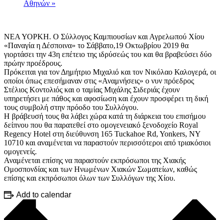
Αθηνών
»
ΝΕΑ ΥΟΡΚΗ. Ο Σύλλογος Καμπιουσίων και Αγρελωπού Χίου
«Παναγία η Δέσποινα» το Σάββατο,19 Οκτωβρίου 2019 θα
γιορτάσει την 43η επέτειο της ιδρύσεώς του και θα βραβεύσει δύο
πρώην προέδρους.
Πρόκειται για τον Δημήτριο Μιχαλιό και τον Νικόλαο Καλογερά, οι
οποίοι όπως επεσήμαναν στις «Αναμνήσεις» ο νυν πρόεδρος
Στέλιος Κοντολιός και ο ταμίας Μιχάλης Σιδεριάς έχουν
υπηρετήσει με πάθος και αφοσίωση και έχουν προσφέρει τη δική
τους συμβολή στην πρόοδο του Συλλόγου.
Η βράβευσή τους θα λάβει χώρα κατά τη διάρκεια του επισήμου
δείπνου που θα παρατεθεί στο ομογενειακό ξενοδοχείο Royal
Regency Hotel στη διεύθυνση 165 Tuckahoe Rd, Yonkers, NY
10710 και αναμένεται να παραστούν περισσότεροι από τριακόσιοι
ομογενείς.
Αναμένεται επίσης να παραστούν εκπρόσωποι της Χιακής
Ομοσπονδίας και των Ηνωμένων Χιακών Σωματείων, καθώς
επίσης και εκπρόσωποι όλων των Συλλόγων της Χίου.
Add to calendar