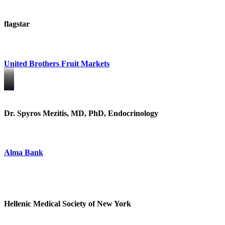
flagstar
United Brothers Fruit Markets
https://www.unitedbrothersfruitmarkets.com/
https://www.unitedbrothersfruitmarkets.com/
Dr. Spyros Mezitis, MD, PhD, Endocrinology
Alma Bank
Hellenic Medical Society of New York