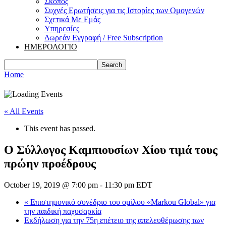
Σκοπός
Συχνές Ερωτήσεις για τις Ιστορίες των Ομογενών
Σχετικά Με Εμάς
Υπηρεσίες
Δωρεάν Εγγραφή / Free Subscription
ΗΜΕΡΟΛΟΓΙΟ
Home
« All Events
This event has passed.
Ο Σύλλογος Καμπιουσίων Χίου τιμά τους
πρώην προέδρους
October 19, 2019 @ 7:00 pm
-
11:30 pm
EDT
«
Επιστημονικό συνέδριο του ομίλου «Markou Global» για
την παιδική παχυσαρκία
Εκδήλωση για την 75η επέτειο της απελευθέρωσης των