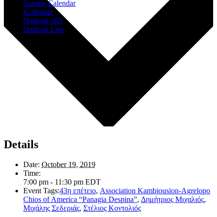
Google Calendar
iCalendar
Outlook 365
Outlook Live
Details
Date:
October 19, 2019
Time:
7:00 pm - 11:30 pm
EDT
Event Tags:
43η επέτειο
,
Association Kambiousion-Agrelopo
Chios of America “Panagia Despina”
,
Δημήτριος Μιχαλιός
,
Μιχάλης Σεδεριάς
,
Στέλιος Κοντολιός