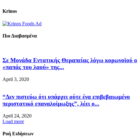
Krinos
Πιο Διαβασμένα
Σε Μονάδα Εντατικής Θεραπείας λόγω κορωνοϊού ο
«παπάς του λαού» της...
April 3, 2020
“Δεν πιστεύω ότι υπάρχει ούτε ένα επιβεβαιωμένο
περιστατικό επαναλοίμωξης”, λέει ο...
April 24, 2020
Load more
Ροή Ειδήσεων