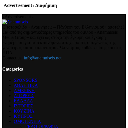
-Advertisement / Διαφήμιση-
- Advertisement -
Η ιστοσελίδα «Αναμνήσεις – Πάνθεον του Ελληνισμού» αποτελεί
μια από τις σημαντικότερες υπηρεσίες του ομίλου «Anamniseis
Media Group» και έχει ως στόχο την έγκυρη και έγκαιρη
ενημέρωση για τα τεκταινόμενα στο χώρο της ομογένειας, της
γενέτειρας και του απανταχού ελληνισμού, καθώς επίσης και στις
ΗΠΑ.
Contact us:
info@anamniseis.net
Categories
SPONSORS
ΑΘΛΗΤΙΚΑ
ΑΜΕΡΙΚΗ
ΑΠΟΨΕΙΣ
ΕΛΛΑΔΑ
ΙΣΤΟΡΙΕΣ
ΚΟΥΖΙΝΑ
ΚΥΠΡΟΣ
ΟΜΟΓΕΝΕΙΑ
ΓΕΛΟΙΟΓΡΑΦΙΑ