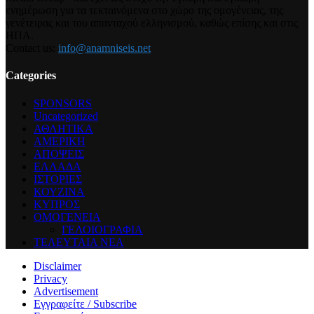
ενημέρωση για τα τεκταινόμενα στο χώρο της ομογένειας, της
γενέτειρας και του απανταχού ελληνισμού, καθώς επίσης και στις
ΗΠΑ.
Contact us:
info@anamniseis.net
Categories
SPONSORS
Uncategorized
ΑΘΛΗΤΙΚΑ
ΑΜΕΡΙΚΗ
ΑΠΟΨΕΙΣ
ΕΛΛΑΔΑ
ΙΣΤΟΡΙΕΣ
ΚΟΥΖΙΝΑ
ΚΥΠΡΟΣ
ΟΜΟΓΕΝΕΙΑ
ΓΕΛΟΙΟΓΡΑΦΙΑ
ΤΕΛΕΥΤΑΙΑ ΝΕΑ
Disclaimer
Privacy
Advertisement
Εγγραφείτε / Subscribe