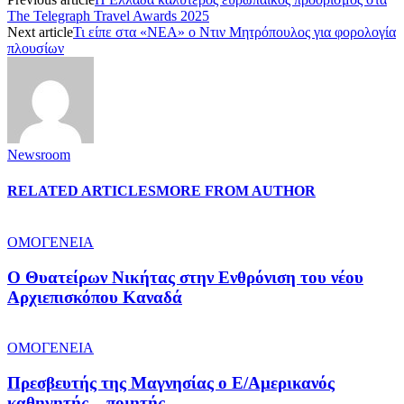
The Telegraph Travel Awards 2025
Next article
Τι είπε στα «ΝΕΑ» ο Ντιν Μητρόπουλος για φορολογία
πλουσίων
Newsroom
RELATED ARTICLES
MORE FROM AUTHOR
ΟΜΟΓΕΝΕΙΑ
O Θυατείρων Νικήτας στην Ενθρόνιση του νέου
Αρχιεπισκόπου Καναδά
ΟΜΟΓΕΝΕΙΑ
Πρεσβευτής της Μαγνησίας ο Ε/Αμερικανός
καθηγητής – ποιητής