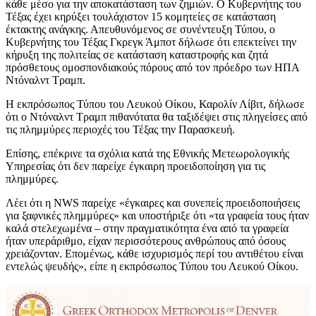
κάθε μέσο για την αποκατάσταση των ζημιών. Ο Κυβερνήτης του
Τέξας έχει κηρύξει τουλάχιστον 15 κομητείες σε κατάσταση
έκτακτης ανάγκης. Απευθυνόμενος σε συνέντευξη Τύπου, ο
Κυβερνήτης του Τέξας Γκρεγκ Άμποτ δήλωσε ότι επεκτείνει την
κήρυξη της πολιτείας σε κατάσταση καταστροφής και ζητά
πρόσθετους ομοσπονδιακούς πόρους από τον πρόεδρο των ΗΠΑ
Ντόναλντ Τραμπ.
Η εκπρόσωπος Τύπου του Λευκού Οίκου, Καρολίν Λίβιτ, δήλωσε
ότι ο Ντόναλντ Τραμπ πιθανότατα θα ταξιδέψει στις πληγείσες από
τις πλημμύρες περιοχές του Τέξας την Παρασκευή.
Επίσης, επέκρινε τα σχόλια κατά της Εθνικής Μετεωρολογικής
Υπηρεσίας ότι δεν παρείχε έγκαιρη προειδοποίηση για τις
πλημμύρες.
Λέει ότι η NWS παρείχε «έγκαιρες και συνεπείς προειδοποιήσεις
για ξαφνικές πλημμύρες» και υποστήριξε ότι «τα γραφεία τους ήταν
καλά στελεχωμένα – στην πραγματικότητα ένα από τα γραφεία
ήταν υπεράριθμο, είχαν περισσότερους ανθρώπους από όσους
χρειάζονταν. Επομένως, κάθε ισχυρισμός περί του αντιθέτου είναι
εντελώς ψευδής», είπε η εκπρόσωπος Τύπου του Λευκού Οίκου.