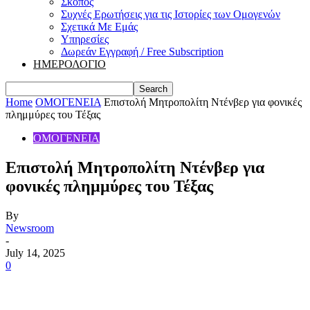
Σκοπός
Συχνές Ερωτήσεις για τις Ιστορίες των Ομογενών
Σχετικά Με Εμάς
Υπηρεσίες
Δωρεάν Εγγραφή / Free Subscription
ΗΜΕΡΟΛΟΓΙΟ
Home
ΟΜΟΓΕΝΕΙΑ
Επιστολή Μητροπολίτη Ντένβερ για φονικές
πλημμύρες του Τέξας
ΟΜΟΓΕΝΕΙΑ
Επιστολή Μητροπολίτη Ντένβερ για
φονικές πλημμύρες του Τέξας
By
Newsroom
-
July 14, 2025
0