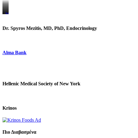
https://www.unitedbrothersfruitmarkets.com/
https://www.unitedbrothersfruitmarkets.com/
Dr. Spyros Mezitis, MD, PhD, Endocrinology
Alma Bank
Hellenic Medical Society of New York
Krinos
Πιο Διαβασμένα