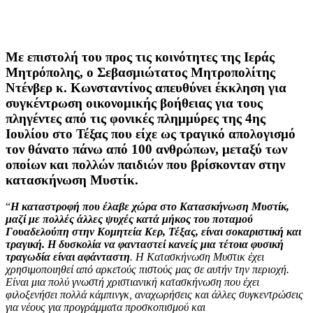
Με επιστολή του προς τις κοινότητες της Ιεράς
Μητρόπολης, ο Σεβασμιώτατος Μητροπολίτης
Ντένβερ κ. Κωνσταντίνος απευθύνει έκκληση για
συγκέντρωση οικονομικής βοήθειας για τους
πληγέντες από τις φονικές πλημμύρες της 4ης
Ιουλίου στο Τέξας που είχε ως τραγικό απολογισμό
τον θάνατο πάνω από 100 ανθρώπων, μεταξύ των
οποίων και πολλών παιδιών που βρίσκονταν στην
κατασκήνωση Μυστίκ.
“
Η καταστροφή που έλαβε χώρα στο Κατασκήνωση Μυστίκ,
μαζί με πολλές άλλες ψυχές κατά μήκος του ποταμού
Γουαδελούπη στην Κομητεία Κερ, Τέξας, είναι σοκαριστική και
τραγική.
Η δυσκολία να φανταστεί κανείς μια τέτοια φυσική
τραγωδία είναι αφάνταστη
. Η Κατασκήνωση Μυστικ έχει
χρησιμοποιηθεί από αρκετούς πιστούς μας σε αυτήν την περιοχή.
Είναι μια πολύ γνωστή χριστιανική κατασκήνωση που έχει
φιλοξενήσει πολλά κάμπινγκ, αναχωρήσεις και άλλες συγκεντρώσεις
για νέους για προγράμματα προσκοπισμού και