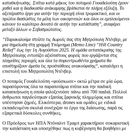
κατασκήνωσης.
Σπίτια κατά μήκος του ποταμού Γουαδελούπη έχουν
χαθεί και η διαδικασία ανάκαμψης βρίσκεται σε πλήρη εξέλιξη. Το
αξεπέραστο έργο για αυτήν την περιοχή είναι τρομακτικό, και οι
πρώτοι διασώστες τα μέλη των οικογενειών και όλοι οι εμπλεκόμενοι
κάνουν το καλύτερο δυνατό σε αυτήν την κατάσταση”, αναφέρει
μεταξύ άλλων ο Σεβασμιώτατος.
“Παρακαλούμε στείλτε τις δωρεές σας στη Μητρόπολη Ντένβερ, με
μια σημείωση στη γραμμή Υπόμνημα (Memo Line) “Hill Country
Relief” έως την 1η Αυγούστου 2025. Η ομάδα ανταπόκρισης της
Μητρόπολης εντοπίζει αξιόπιστους φορείς που εργάζονται στις
πληγείσες περιοχές και όλα τα συγκεντρωθέντα χρήματα θα
υποστηρίξουν άμεσα τις προσπάθειες ανακούφισης
“, καταλήγει η
επιστολή του Μητροπολίτη Ντένβερ.
Ο ποταμός Γουαδελούπη «φούσκωσε» οκτώ μέτρα σε μία ώρα,
παρασύροντας όλα τα παραποτάμια σπίτια και την παιδική
κατασκήνωση η οποία φιλοξενούσε πάνω από 700 παιδιά. Πολλοί
άνθρωποι παγιδεύτηκαν εξαιτίας ξαφνικής πλημμύρας και σπίτια
υπέστησαν ζημιές. Ελικόπτερα, drones και ομάδες με ειδικά
εκπαιδευμένα σκυλιά συνέχιζαν το έργο της διάσωσης, παρά τις
εξαιρετικά δύσκολες συνθήκες.
Ο Πρόεδρος των ΗΠΑ Ντόναλντ Τραμπ χαρακτήρισε σοκαριστική
την κατάσταση και υποσχέθηκε πως η κυβέρνηση θα βοηθήσει με