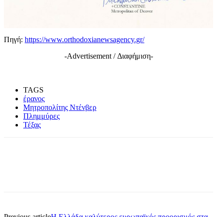
Πηγή:
https://www.orthodoxianewsagency.gr/
-Advertisement / Διαφήμιση-
TAGS
έρανος
Μητροπολίτης Ντένβερ
Πλημμύρες
Τέξας
Previous article
Η Ελλάδα καλύτερος ευρωπαϊκός προορισμός στα