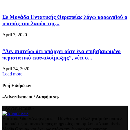
Σε Μονάδα Εντατικής Θεραπείας λόγω κορωνοϊού ο
«παπάς του λαού» της...
April 3, 2020
“Δεν πιστεύω ότι υπάρχει ούτε ένα επιβεβαιωμένο
περιστατικό επαναλοίμωξης”, λέει ο...
April 24, 2020
Load more
Ροή Ειδήσεων
-Advertisement / Διαφήμιση-
- Advertisement -
Η ιστοσελίδα «Αναμνήσεις – Πάνθεον του Ελληνισμού» αποτελεί
μια από τις σημαντικότερες υπηρεσίες του ομίλου «Anamniseis
Media Group» και έχει ως στόχο την έγκυρη και έγκαιρη