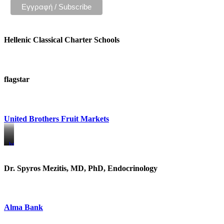
Hellenic Classical Charter Schools
flagstar
United Brothers Fruit Markets
https://www.unitedbrothersfruitmarkets.com/
https://www.unitedbrothersfruitmarkets.com/
Dr. Spyros Mezitis, MD, PhD, Endocrinology
Alma Bank