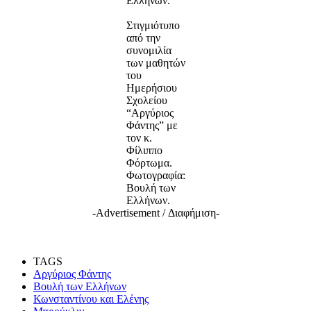
Ελλήνων.
Στιγμιότυπο
από την
συνομιλία
των μαθητών
του
Ημερήσιου
Σχολείου
“Αργύριος
Φάντης” με
τον κ.
Φίλιππο
Φόρτωμα.
Φωτογραφία:
Βουλή των
Ελλήνων.
-Advertisement / Διαφήμιση-
TAGS
Αργύριος Φάντης
Βουλή των Ελλήνων
Κωνσταντίνου και Ελένης