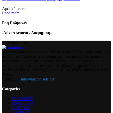
April 24, 2020
Load more
Ροή Ειδήσεων
-Advertisement / Διαφήμιση-
- Advertisement -
Η ιστοσελίδα «Αναμνήσεις – Πάνθεον του Ελληνισμού» αποτελεί
μια από τις σημαντικότερες υπηρεσίες του ομίλου «Anamniseis
Media Group» και έχει ως στόχο την έγκυρη και έγκαιρη
ενημέρωση για τα τεκταινόμενα στο χώρο της ομογένειας, της
γενέτειρας και του απανταχού ελληνισμού, καθώς επίσης και στις
ΗΠΑ.
Contact us:
info@anamniseis.net
Categories
SPONSORS
ΑΘΛΗΤΙΚΑ
ΑΜΕΡΙΚΗ
ΑΠΟΨΕΙΣ