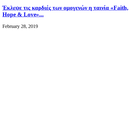
Έκλεψε τις καρδιές των ομογενών η ταινία «Faith,
Hope & Love»...
February 28, 2019