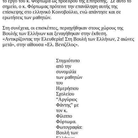
το έργο του κ. Φόρτωμα ως προέδρου της Επιτροπής. Σε αυτό το
σημείο, ο κ. Φόρτωμας πρότεινε την επανάληψη αυτής της
επίσκεψης στο ελληνικό Κοινοβούλιο, ενώ απάντησε και σε
ερωτήσεις των μαθητών.
Στη συνέχεια, οι επισκέπτες, περιηγήθηκαν στους χώρους της
Βουλής των Ελλήνων και ξεναγήθηκαν στην έκθεση.
«Αντικρίζοντας την Ελευθερία! Στη Βουλή των Ελλήνων, 2 αιώνες
μετά», στην αίθουσα «Ελ. Βενιζέλος».
Στιγμιότυπο
από την
συνομιλία
των μαθητών
του
Ημερήσιου
Σχολείου
“Αργύριος
Φάντης” με
τον κ.
Φίλιππο
Φόρτωμα.
Φωτογραφία:
Βουλή των