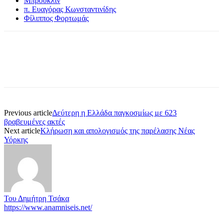
Μπρούκλιν
π. Ευαγόρας Κωνσταντινίδης
Φίλιππος Φορτωμάς
Previous article
Δεύτερη η Ελλάδα παγκοσμίως με 623
βραβευμένες ακτές
Next article
Κλήρωση και απολογισμός της παρέλασης Νέας
Υόρκης
Του Δημήτρη Τσάκα
https://www.anamniseis.net/