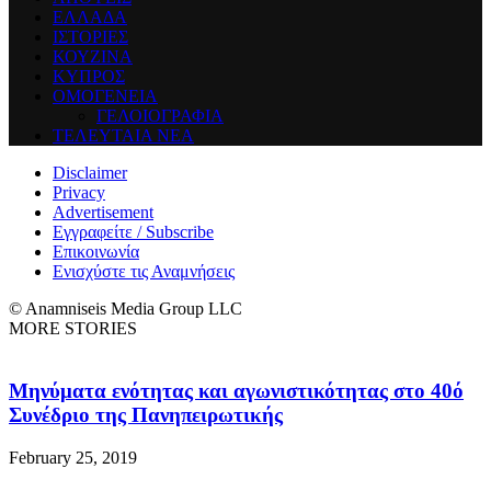
ΕΛΛΑΔΑ
ΙΣΤΟΡΙΕΣ
ΚΟΥΖΙΝΑ
ΚΥΠΡΟΣ
ΟΜΟΓΕΝΕΙΑ
ΓΕΛΟΙΟΓΡΑΦΙΑ
ΤΕΛΕΥΤΑΙΑ ΝΕΑ
Disclaimer
Privacy
Advertisement
Εγγραφείτε / Subscribe
Επικοινωνία
Ενισχύστε τις Αναμνήσεις
© Anamniseis Media Group LLC
MORE STORIES
Μηνύματα ενότητας και αγωνιστικότητας στο 40ό
Συνέδριο της Πανηπειρωτικής
February 25, 2019