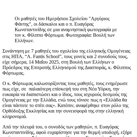
Οι μαθητές του Ημερήσιου Σχολείου "Αργύριος
Φάντης", οι δάσκαλοι και ο π. Ευαγόρας
Κωνσταντινίδης σε μια αναμνηστική φωτογραφία με
τον κ. Φίλιππο Φόρτωμα. Φωτογραφία: Βουλή των
Ελλήνων.
Συνάντηση με 7 μαθητές του σχολείου της ελληνικής Ομογένειας
στις ΗΠΑ, “A. Fantis School”, τους γονείς και 2 συνοδούς τους,
είχε σήμερα, 14 Μαΐου 2025, στη Βουλή των Ελλήνων ο
Πρόεδρος της Επιτροπής Ελληνισμού της Διασποράς, κ. Φίλιππος
Φόρτωμας.
Ο κ. Φόρτωμας καλωσορίζοντας τους μαθητές, τους ενημέρωσε
πως είχε, σε παλαιότερη επίσκεψή του στη Νέα Υόρκη, την
ευκαιρία να διαπιστώσει και ο ίδιος, τους ισχυρούς δεσμούς της
Ομογένειας με την Ελλάδα, ενώ τους τόνισε πως η «Ελλάδα θα
είναι πάντοτε το σπίτι σας». Κατόπιν, αναφέρθηκε στον ρόλο της
Ορθόδοξης Εκκλησίας και την συνεισφορά της στην ελληνική
κληρονομιά.
Από την πλευρά του, ο συνοδός των μαθητών, π. Ευαγόρας
Κωνσταντινίδης, αφού ευχαρίστησε για την θερμή υποδοχή, εξήρε