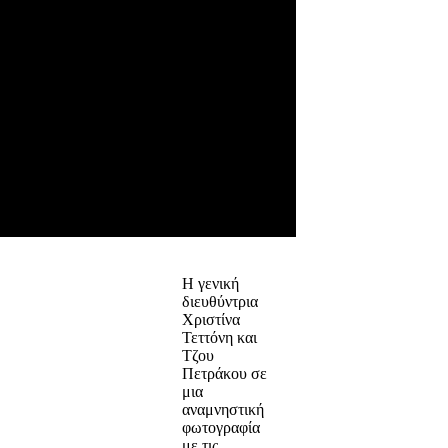
Η γενική
διευθύντρια
Χριστίνα
Τεττόνη και
Τζου
Πετράκου σε
μια
αναμνηστική
φωτογραφία
με τις