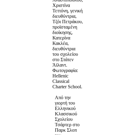
Χριστίνα
Τεττόνη, γενική
διευθύντρια,
Τζόι Πετράκου,
προϊσταμένη
διοίκησης,
Κατερίνα
Κακλέα,
διευθύντρια
του σχολείου
στο Στάτεν
Άϊλαντ.
Φωτογραφία:
Hellenic
Classical
Charter School.
Από την
γιορτή του
Ελληνικού
Κλασσικού
Σχολείου
Τσάρτερ στο
Παρκ Σλοπ