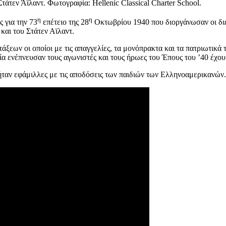
άτεν Άϊλαντ. Φωτογραφία: Hellenic Classical Charter School.
η
η
 για την 73
επέτειο της 28
Οκτωβρίου 1940 που διοργάνωσαν οι δι
αι του Στάτεν Αϊλαντ.
άξεων οι οποίοι με τις απαγγελίες, τα μονόπρακτα και τα πατριωτικά 
οία ενέπνευσαν τους αγωνιστές και τους ήρωες του Έπους του ’40 έχο
 ήταν εφάμιλλες με τις αποδόσεις των παιδιών των Ελληνοαμερικανών.