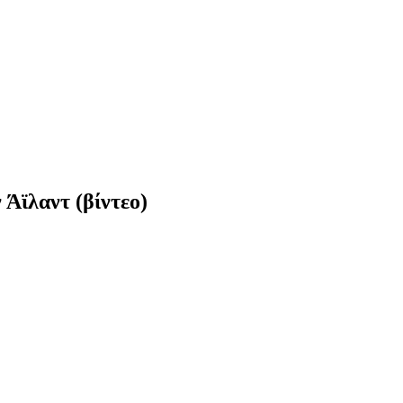
Άϊλαντ (βίντεο)