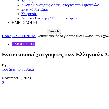
Σκοπός
Συχνές Ερωτήσεις για τις Ιστορίες των Ομογενών
Σχετικά Με Εμάς
Υπηρεσίες
Δωρεάν Εγγραφή / Free Subscription
ΗΜΕΡΟΛΟΓΙΟ
Home
ΟΜΟΓΕΝΕΙΑ
Εντυπωσιακές οι γιορτές των Ελληνικών Σχολ
ΟΜΟΓΕΝΕΙΑ
Εντυπωσιακές οι γιορτές των Ελληνικών Σ
By
Του Δημήτρη Τσάκα
-
November 1, 2023
0
Share