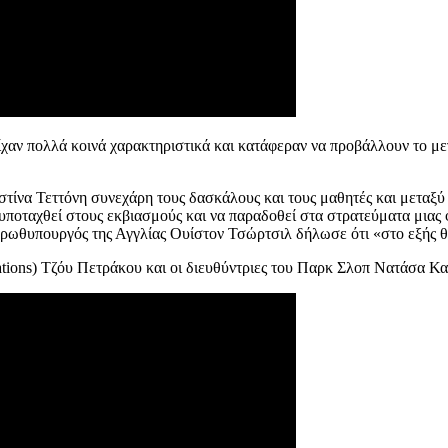
ίχαν πολλά κοινά χαρακτηριστικά και κατάφεραν να προβάλλουν το μ
ιστίνα Τεττόνη συνεχάρη τους δασκάλους και τους μαθητές και μεταξ
ποταχθεί στους εκβιασμούς και να παραδοθεί στα στρατεύματα μιας φ
 πρωθυπουργός της Αγγλίας Ουίστον Τσώρτσιλ δήλωσε ότι «στο εξής θ
ations) Τζόυ Πετράκου και οι διευθύντριες του Παρκ Σλοπ Νατάσα Κα