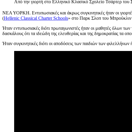
Από την γιορτή στο Ελληνικό Κλασικό Σχολείο Τσάρτερ του Στ
ΝΕΑ ΥΟΡΚΗ. Εντυπωσιακές και άκρως συγκινητικές ήταν οι γιορτές
(
Hellenic Classical Charter Schools
» στο Παρκ Σλοπ του Μπρούκλιν κ
Ήταν εντυπωσιακές διότι πρωταγωνιστές ήταν οι μαθητές όλων των τ
δασκάλους ότι τα ιδεώδη της ελευθερίας και της δημοκρατίας τα οπ
Ήταν συγκινητικές διότι οι αποδόσεις των παιδιών των φιλελλήνων