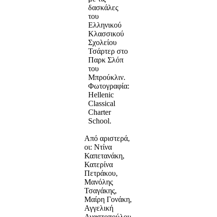
δασκάλες
του
Ελληνικού
Κλασσικού
Σχολείου
Τσάρτερ στο
Παρκ Σλόπ
του
Μπρούκλιν.
Φωτογραφία:
Hellenic
Classical
Charter
School.
Από αριστερά,
οι: Ντίνα
Καπετανάκη,
Κατερίνα
Πετράκου,
Μανόλης
Τσαγάκης,
Μαίρη Γονάκη,
Αγγελική
Αναστοπούλου,