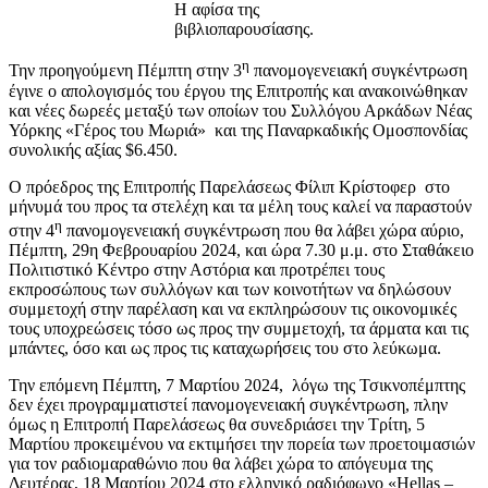
Η αφίσα της
βιβλιοπαρουσίασης.
η
Την προηγούμενη Πέμπτη στην 3
πανομογενειακή συγκέντρωση
έγινε ο απολογισμός του έργου της Επιτροπής και ανακοινώθηκαν
και νέες δωρεές μεταξύ των οποίων του Συλλόγου Αρκάδων Νέας
Υόρκης «Γέρος του Μωριά» και της Παναρκαδικής Ομοσπονδίας
συνολικής αξίας $6.450.
Ο πρόεδρος της Επιτροπής Παρελάσεως Φίλιπ Κρίστοφερ στο
μήνυμά του προς τα στελέχη και τα μέλη τους καλεί να παραστούν
η
στην 4
πανομογενειακή συγκέντρωση που θα λάβει χώρα αύριο,
Πέμπτη, 29η Φεβρουαρίου 2024, και ώρα 7.30 μ.μ. στο Σταθάκειο
Πολιτιστικό Κέντρο στην Αστόρια και προτρέπει τους
εκπροσώπους των συλλόγων και των κοινοτήτων να δηλώσουν
συμμετοχή στην παρέλαση και να εκπληρώσουν τις οικονομικές
τους υποχρεώσεις τόσο ως προς την συμμετοχή, τα άρματα και τις
μπάντες, όσο και ως προς τις καταχωρήσεις του στο λεύκωμα.
Την επόμενη Πέμπτη, 7 Μαρτίου 2024, λόγω της Τσικνοπέμπτης
δεν έχει προγραμματιστεί πανομογενειακή συγκέντρωση, πλην
όμως η Επιτροπή Παρελάσεως θα συνεδριάσει την Τρίτη, 5
Μαρτίου προκειμένου να εκτιμήσει την πορεία των προετοιμασιών
για τον ραδιομαραθώνιο που θα λάβει χώρα το απόγευμα της
Δευτέρας, 18 Μαρτίου 2024 στο ελληνικό ραδιόφωνο «Hellas –