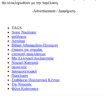
θα ολοκληρωθούν με την παρέλαση.
-Advertisement / Διαφήμιση-
TAGS
Άγιος Νικόλαος
απόδημοι
Αστόρια
Βίβιαν Αβρααμίδου-Πλούμπη
έπαρση της σημαίας
επιτροπή παρελάσεως
Μις Ελληνική Ανεξαρτησία
Νομική Καστανά
ομογενείς
πανομογενειακή
Παρέλαση
Σταθάκειο Πολιτιστικό Κέντρο
Της Ντροπής
Φίλιπ Κρίστοφερ