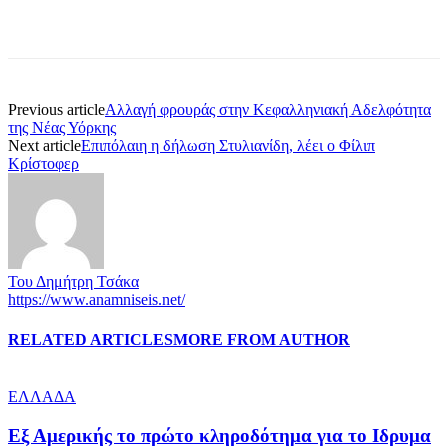
Previous article
Αλλαγή φρουράς στην Κεφαλληνιακή Αδελφότητα
της Νέας Υόρκης
Next article
Επιπόλαιη η δήλωση Στυλιανίδη, λέει ο Φίλιπ
Κρίστοφερ
Του Δημήτρη Τσάκα
https://www.anamniseis.net/
RELATED ARTICLES
MORE FROM AUTHOR
ΕΛΛΑΔΑ
Εξ Αμερικής το πρώτο κληροδότημα για το Ιδρυμα