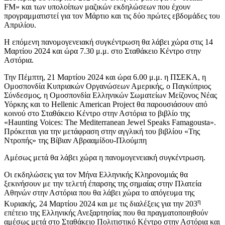
FM» και των υπολοίπων μαζικών εκδηλώσεων που έχουν
προγραμματιστεί για τον Μάρτιο και τις δύο πρώτες εβδομάδες του
Απριλίου.
Η επόμενη πανομογενειακή συγκέντρωση θα λάβει χώρα στις 14
Μαρτίου 2024 και ώρα 7.30 μ.μ. στο Σταθάκειο Κέντρο στην
Αστόρια.
Την Πέμπτη, 21 Μαρτίου 2024 και ώρα 6.00 μ.μ. η ΠΣΕΚΑ, η
Ομοσπονδία Κυπριακών Οργανώσεων Αμερικής, ο Παγκύπριος
Σύνδεσμος, η Ομοσπονδία Ελληνικών Σωματείων Μείζονος Νέας
Υόρκης και το Hellenic American Project θα παρουσιάσουν από
κοινού στο Σταθάκειο Κέντρο στην Αστόρια το βιβλίο της
«Haunting Voices: The Mediterranean Jewel Speaks Famagousta».
Πρόκειται για την μετάφραση στην αγγλική του βιβλίου «Της
Ντροπής» της Βίβιαν Αβρααμίδου-Πλούμπη
Αμέσως μετά θα λάβει χώρα η πανομογενειακή συγκέντρωση.
Οι εκδηλώσεις για τον Μήνα Ελληνικής Κληρονομιάς θα
ξεκινήσουν με την τελετή έπαρσης της σημαίας στην Πλατεία
Αθηνών στην Αστόρια που θα λάβει χώρα το απόγευμα της
η
Κυριακής, 24 Μαρτίου 2024 και με τις διαλέξεις για την 203
επέτειο της Ελληνικής Ανεξαρτησίας που θα πραγματοποιηθούν
αμέσως μετά στο Σταθάκειο Πολιτιστικό Κέντρο στην Αστόρια και