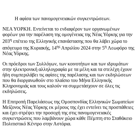
Η αφίσα των πανομογενειακών συγκεντρώσεων.
ΝΕΑ ΥΟΡΚΗ. Εντείνεται το ενδιαφέρον των οργανωμένων
φορέων για την παρέλαση της ομογένειας της Νέας Υόρκης για την
η
203
επέτειο της Ελληνικής επανάστασης που θα λάβει χώρα το
ης
η
απόγευμα της Κυριακής, 14
Απριλίου 2024 στην 5
Λεωφόρο της
Νέας Υόρκης.
Οι πρόεδροι των Συλλόγων, των κοινοτήτων και των ιδρυμάτων
στην ηλεκτρονική αλληλογραφία με τα μέλη και τα στελέχη έχουν
ήδη συμπεριλάβει τις αφίσες της παρέλασης και των εκδηλώσεων
που θα διοργανωθούν στο πλαίσιο του Μήνα Ελληνικής
Κληρονομιάς και τους καλούν να συμμετάσχουν σε όλες τις
εκδηλώσεις.
Η Επιτροπή Παρελάσεως της Ομοσπονδίας Ελληνικών Σωματείων
Μείζονος Νέας Υόρκης εκ μέρους της έχει εντείνει τις προσπάθειες
και έχει στρέψει την προσοχή της στις πανομογενειακές
συγκεντρώσεις που λαμβάνουν χώρα κάθε Πέμπτη στο Σταθάκειο
Πολιτιστικό Κέντρο στην Αστόρια.