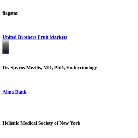
flagstar
United Brothers Fruit Markets
https://www.unitedbrothersfruitmarkets.com/
https://www.unitedbrothersfruitmarkets.com/
Dr. Spyros Mezitis, MD, PhD, Endocrinology
Alma Bank
Hellenic Medical Society of New York