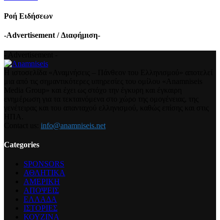
Ροή Ειδήσεων
-Advertisement / Διαφήμιση-
- Advertisement -
Η ιστοσελίδα «Αναμνήσεις – Πάνθεον του Ελληνισμού» αποτελεί
μια από τις σημαντικότερες υπηρεσίες του ομίλου «Anamniseis
Media Group» και έχει ως στόχο την έγκυρη και έγκαιρη
ενημέρωση για τα τεκταινόμενα στο χώρο της ομογένειας, της
γενέτειρας και του απανταχού ελληνισμού, καθώς επίσης και στις
ΗΠΑ.
Contact us:
info@anamniseis.net
Categories
SPONSORS
ΑΘΛΗΤΙΚΑ
ΑΜΕΡΙΚΗ
ΑΠΟΨΕΙΣ
ΕΛΛΑΔΑ
ΙΣΤΟΡΙΕΣ
ΚΟΥΖΙΝΑ