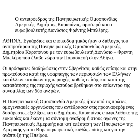
Ο αντιπρόεδρος της Πανηπειρωτικής Ομοσπονδίας
Αμερικής, Δημήτρης Καραπάνος, αριστερά και ο
ευρωβουλευτής Διονύσιος Φρέντης Μπελέρης.
ΑΘΗΝΑ. Εγκάρδιος και εποικοδομητικός ήταν ο διάλογος του
αντιπροέδρου της Πανηπειρωτικής Ομοσπονδίας Αμερικής,
Δημητρίου Καραπάνου με τον ευρωβουλευτή Διονύσιο – Φρέντη
Μπελέρη που έλαβε χώρα την Παρασκευή στην Αθήνα.
Οι πρόσφατες διαδηλώσεις στην Σβερνίτσα, καθώς επίσης και στην
πρωτεύουσα κατά της υφαρπαγής των περιουσιών των Ελλήνων
και άλλων κατοίκων της περιοχής, καθώς επίσης και κατά της
καταπάτησης της περιοχής νατούρα βρέθηκαν στο επίκεντρο της
συνομιλίας των δύο ανδρών.
Η Πανηπειρωτική Ομοσπονδία Αμερικής ήταν από τις πρώτες
ομογενειακές οργανώσεις που αντέδρασαν στις προαναφερόμενες
δυσάρεστες εξελίξεις και ο Δημήτρης Καραπάνος επωφελήθηκε της
ευκαιρίας και έκανε μια σύντομη αναδρομή στους αγώνες της
Πανηπειρωτικής Αμερικής και κατ΄επέκταση των Ηπειρωτών της
Αμερικής για το Βορειοηπειρωτικό, καθώς επίσης και για την
ανάπτυξη της Ηπείρου.