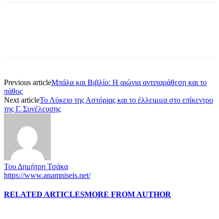
Previous article
Μπάλα και Βιβλίο: Η αιώνια αντιπαράθεση και το
πάθος
Next article
Το Λύκειο της Αστόριας και το έλλειμμα στο επίκεντρο
της Γ. Συνέλευσης
Του Δημήτρη Τσάκα
https://www.anamniseis.net/
RELATED ARTICLES
MORE FROM AUTHOR