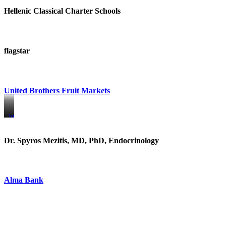
Hellenic Classical Charter Schools
flagstar
United Brothers Fruit Markets
https://www.unitedbrothersfruitmarkets.com/
https://www.unitedbrothersfruitmarkets.com/
Dr. Spyros Mezitis, MD, PhD, Endocrinology
Alma Bank