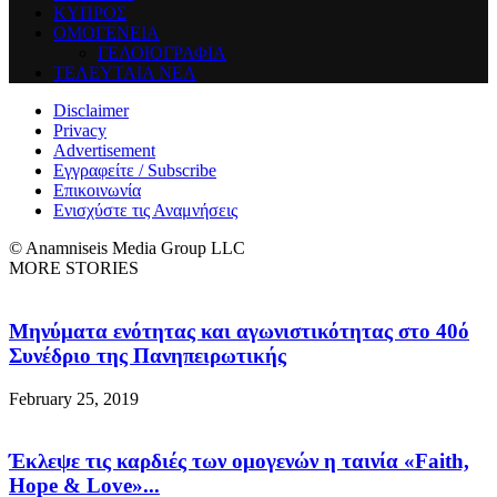
ΚΥΠΡΟΣ
ΟΜΟΓΕΝΕΙΑ
ΓΕΛΟΙΟΓΡΑΦΙΑ
ΤΕΛΕΥΤΑΙΑ ΝΕΑ
Disclaimer
Privacy
Advertisement
Εγγραφείτε / Subscribe
Επικοινωνία
Ενισχύστε τις Αναμνήσεις
© Anamniseis Media Group LLC
MORE STORIES
Μηνύματα ενότητας και αγωνιστικότητας στο 40ό
Συνέδριο της Πανηπειρωτικής
February 25, 2019
Έκλεψε τις καρδιές των ομογενών η ταινία «Faith,
Hope & Love»...