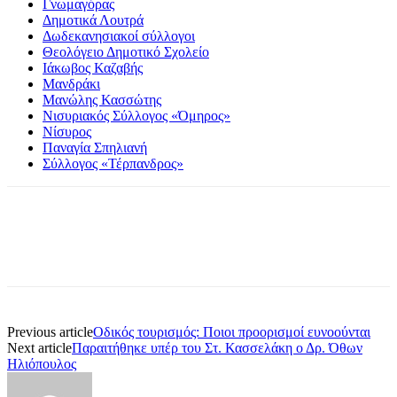
Γνωμαγόρας
Δημοτικά Λουτρά
Δωδεκανησιακοί σύλλογοι
Θεολόγειο Δημοτικό Σχολείο
Ιάκωβος Καζαβής
Μανδράκι
Μανώλης Κασσώτης
Νισυριακός Σύλλογος «Όμηρος»
Νίσυρος
Παναγία Σπηλιανή
Σύλλογος «Τέρπανδρος»
Previous article
Οδικός τουρισμός: Ποιοι προορισμοί ευνοούνται
Next article
Παραιτήθηκε υπέρ του Στ. Κασσελάκη ο Δρ. Όθων
Ηλιόπουλος