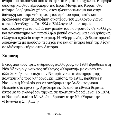
αγορά του οικοπέδου που κτίστηκε το Δημοτικό σχολείο. Βοήθησε
οικονομικά στον εξωραϊσμό της Ιεράς Μονής της Κυράς, στο
κτίσιμο βοηθητικών χώρων, στον ηλεκτροφωτισμό και στην
διάνοιξη και τσιμεντόστρωση του δρόμου προς αυτήν και
προχώρησε στην αξιοποίηση οικοπέδου του Συλλόγου για να
κτιστεί ξενοδοχείο. Το 1994 ο Σύλλογος ίδρυσε ταμείο
υποτροφιών για τα παιδιά των μελών του που φοιτούν σε κολλέγια
και πανεπιστήμια και παράλληλα βοηθά οικονομικά εκκλησίες και
ελληνικά σχολεία στην Αμερική. Η «Θερμιανή», εξέδωσε αρκετά
λευκώματα με πλούσιο περιεχόμενο και απέκτησε δική της λέσχη
σε ιδιόκτητο κτήριο στην Αστόρια.
Χαραυγή
Εκτός από τους τρεις ανδρικούς συλλόγους, το 1934 ιδρύθηκε στη
Νέα Υόρκη ο γυναικείος σύλλογος «Χαραυγή» με σκοπό την
αλληλοβοήθεια μεταξύ των Νισυρίων και τη διατήρηση της
πολιτισμικής τους κληρονομιάς. Επίσης, το 1941, ιδρύθηκε η
Νισυριακή Νεολαία για να συνδράμει την Δωδεκανησιακά
Νεολαία στο έργο της. Αργότερα εκτός από τα εθνικά θέματα,
έστρεψε το ενδιαφέρον της και σε πολιτιστικά δρώμενα. Το 1974,
οι Νισυριές από το Μανδράκι ίδρυσαν στην Νέα Υόρκη την
«Παναγία η Σπηλιανή».
To «Σπίτι