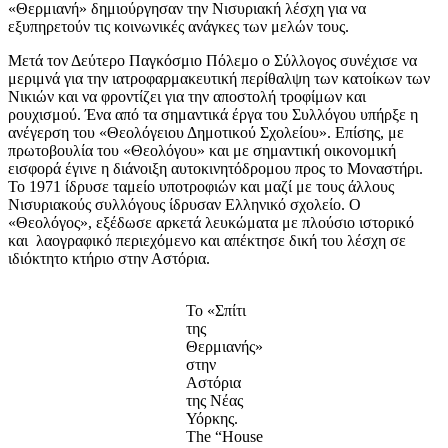
«Θερμιανή» δημιούργησαν την Νισυριακή λέσχη για να
εξυπηρετούν τις κοινωνικές ανάγκες των μελών τους.
Μετά τον Δεύτερο Παγκόσμιο Πόλεμο ο Σύλλογος συνέχισε να
μεριμνά για την ιατροφαρμακευτική περίθαλψη των κατοίκων των
Νικιών και να φροντίζει για την αποστολή τροφίμων και
ρουχισμού. Ένα από τα σημαντικά έργα του Συλλόγου υπήρξε η
ανέγερση του «Θεολόγειου Δημοτικού Σχολείου». Επίσης, με
πρωτοβουλία του «Θεολόγου» και με σημαντική οικονομική
εισφορά έγινε η διάνοιξη αυτοκινητόδρομου προς το Μοναστήρι.
Το 1971 ίδρυσε ταμείο υποτροφιών και μαζί με τους άλλους
Νισυριακούς συλλόγους ίδρυσαν Ελληνικό σχολείο. Ο
«Θεολόγος», εξέδωσε αρκετά λευκώματα με πλούσιο ιστορικό
και λαογραφικό περιεχόμενο και απέκτησε δική του λέσχη σε
ιδιόκτητο κτήριο στην Αστόρια.
To «Σπίτι
της
Θερμιανής»
στην
Αστόρια
της Νέας
Υόρκης.
The “House