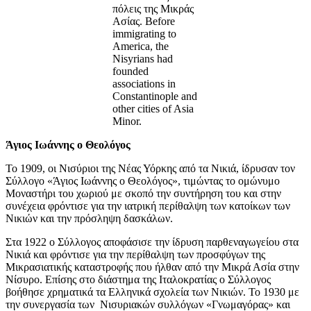
πόλεις της Μικράς
Ασίας. Before
immigrating to
America, the
Nisyrians had
founded
associations in
Constantinople and
other cities of Asia
Minor.
Άγιος Ιωάννης ο Θεολόγος
Το 1909, οι Νισύριοι της Νέας Υόρκης από τα Νικιά, ίδρυσαν τον
Σύλλογο «Άγιος Ιωάννης ο Θεολόγος», τιμώντας το ομώνυμο
Μοναστήρι του χωριού με σκοπό την συντήρηση του και στην
συνέχεια φρόντισε για την ιατρική περίθαλψη των κατοίκων των
Νικιών και την πρόσληψη δασκάλων.
Στα 1922 ο Σύλλογος αποφάσισε την ίδρυση παρθεναγωγείου στα
Νικιά και φρόντισε για την περίθαλψη των προσφύγων της
Μικρασιατικής καταστροφής που ήλθαν από την Μικρά Ασία στην
Νίσυρο. Επίσης στο διάστημα της Ιταλοκρατίας ο Σύλλογος
βοήθησε χρηματικά τα Ελληνικά σχολεία των Νικιών. Το 1930 με
την συνεργασία των Νισυριακών συλλόγων «Γνωμαγόρας» και