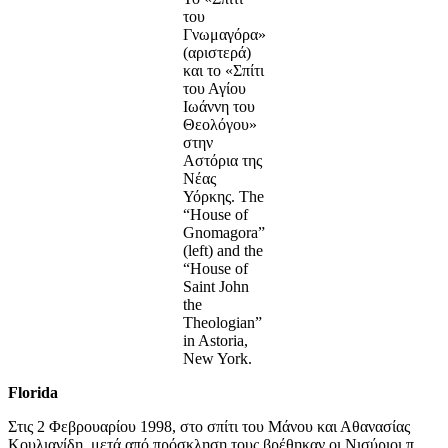
του
Γνωμαγόρα»
(αριστερά)
και το «Σπίτι
του Αγίου
Ιωάννη του
Θεολόγου»
στην
Αστόρια της
Νέας
Υόρκης. The
“House of
Gnomagora”
(left) and the
“House of
Saint John
the
Theologian”
in Astoria,
New York.
Florida
Στις 2 Φεβρουαρίου 1998, στο σπίτι του Μάνου και Αθανασίας
Κουλιανίδη, μετά από πρόσκληση τους βρέθηκαν οι Νισύριοι π.