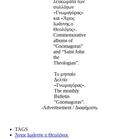
λευκώματα των
συλλόγων
«Γνωμαγόρας»
και «Άγιος
Ιωάννης ο
Θεολόγος».
Commemorative
albums of
“Gnomagoras”
and “Saint John
the
Theologian”.
Το μηνιαίο
Δελτίο
«Γνωμαγόρας».
The monthly
Bulletin
“Gnomagoras”.
-Advertisement / Διαφήμιση-
TAGS
Άγιος Ιωάννης ο Θεολόγος