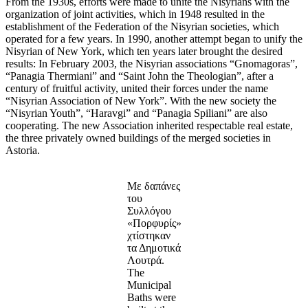
From the 1930s, efforts were made to unite the Nisyrians with the
organization of joint activities, which in 1948 resulted in the
establishment of the Federation of the Nisyrian societies, which
operated for a few years. In 1990, another attempt began to unify the
Nisyrian of New York, which ten years later brought the desired
results: In February 2003, the Nisyrian associations “Gnomagoras”,
“Panagia Thermiani” and “Saint John the Theologian”, after a
century of fruitful activity, united their forces under the name
“Nisyrian Association of New York”. With the new society the
“Nisyrian Youth”, “Haravgi” and “Panagia Spiliani” are also
cooperating. The new Association inherited respectable real estate,
the three privately owned buildings of the merged societies in
Astoria.
Με δαπάνες
του
Συλλόγου
«Πορφυρίς»
χτίστηκαν
τα Δημοτικά
Λουτρά.
The
Municipal
Baths were