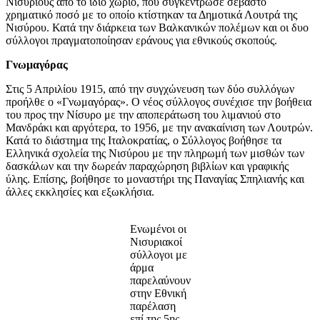
Νισύριους από το ίδιο χωριό, που συγκέντρωσε σεβαστό
χρηματικό ποσό με το οποίο κτίστηκαν τα Δημοτικά Λουτρά της
Νισύρου. Κατά την διάρκεια των Βαλκανικών πολέμων και οι δυο
σύλλογοι πραγματοποίησαν εράνους για εθνικούς σκοπούς.
Γνωμαγόρας
Στις 5 Απριλίου 1915, από την συγχώνευση των δύο συλλόγων
προήλθε ο «Γνωμαγόρας». Ο νέος σύλλογος συνέχισε την βοήθεια
του προς την Νίσυρο με την αποπεράτωση του λιμανιού στο
Μανδράκι και αργότερα, το 1956, με την ανακαίνιση των Λουτρών.
Κατά το διάστημα της Ιταλοκρατίας, ο Σύλλογος βοήθησε τα
Ελληνικά σχολεία της Νισύρου με την πληρωμή των μισθών των
δασκάλων και την δωρεάν παραχώρηση βιβλίων και γραφικής
ύλης. Επίσης, βοήθησε το μοναστήρι της Παναγίας Σπηλιανής και
άλλες εκκλησίες και εξωκλήσια.
Ενωμένοι οι
Νισυριακοί
σύλλογοι με
άρμα
παρελαύνουν
στην Εθνική
παρέλαση
επί της 5ης