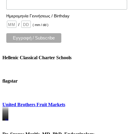
Ημερομηνία Γεννήσεως / Birthday
/
( mm / dd )
Hellenic Classical Charter Schools
flagstar
United Brothers Fruit Markets
https://www.unitedbrothersfruitmarkets.com/
https://www.unitedbrothersfruitmarkets.com/