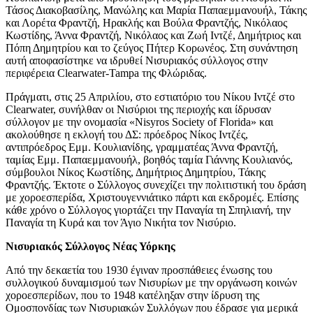
Τάσος Διακοβασίλης, Μανώλης και Μαρία Παπαεμμανουήλ, Τάκης
και Λορέτα Φραντζή, Ηρακλής και Βούλα Φραντζής, Νικόλαος
Κωστίδης, Άννα Φραντζή, Νικόλαος και Ζωή Ιντζέ, Δημήτριος και
Πόπη Δημητρίου και το ζεύγος Πήτερ Κορωνέος. Στη συνάντηση
αυτή αποφασίστηκε να ιδρυθεί Νισυριακός σύλλογος στην
περιφέρεια Clearwater-Tampa της Φλώριδας.
Πράγματι, στις 25 Απριλίου, στο εστιατόριο του Νίκου Ιντζέ στο
Clearwater, συνήλθαν οι Νισύριοι της περιοχής και ίδρυσαν
σύλλογον με την ονομασία «Nisyros Society of Florida» και
ακολούθησε η εκλογή του ΔΣ: πρόεδρος Νίκος Ιντζές,
αντιπρόεδρος Εμμ. Κουλιανίδης, γραμματέας Άννα Φραντζή,
ταμίας Εμμ. Παπαεμμανουήλ, βοηθός ταμία Γιάννης Κουλιανός,
σύμβουλοι Νίκος Κωστίδης, Δημήτριος Δημητρίου, Τάκης
Φραντζής. Έκτοτε ο Σύλλογος συνεχίζει την πολιτιστική του δράση
με χοροεσπερίδα, Χριστουγεννιάτικο πάρτι και εκδρομές. Επίσης
κάθε χρόνο ο Σύλλογος γιορτάζει την Παναγία τη Σπηλιανή, την
Παναγία τη Κυρά και τον Άγιο Νικήτα τον Νισύριο.
Νισυριακός Σύλλογος Νέας Υόρκης
Από την δεκαετία του 1930 έγιναν προσπάθειες ένωσης του
συλλογικού δυναμισμού των Νισυρίων με την οργάνωση κοινών
χοροεσπερίδων, που το 1948 κατέληξαν στην ίδρυση της
Ομοσπονδίας των Νισυριακών Συλλόγων που έδρασε για μερικά