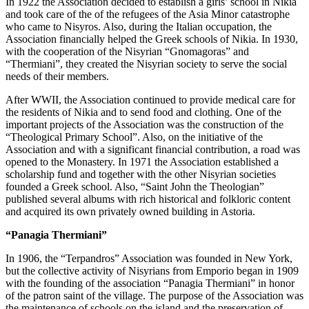
In 1922 the Association decided to establish a girls’ school in Nikia
and took care of the of the refugees of the Asia Minor catastrophe
who came to Nisyros. Also, during the Italian occupation, the
Association financially helped the Greek schools of Nikia. In 1930,
with the cooperation of the Nisyrian “Gnomagoras” and
“Thermiani”, they created the Nisyrian society to serve the social
needs of their members.
After WWII, the Association continued to provide medical care for
the residents of Nikia and to send food and clothing. One of the
important projects of the Association was the construction of the
“Theological Primary School”. Also, on the initiative of the
Association and with a significant financial contribution, a road was
opened to the Monastery. In 1971 the Association established a
scholarship fund and together with the other Nisyrian societies
founded a Greek school. Also, “Saint John the Theologian”
published several albums with rich historical and folkloric content
and acquired its own privately owned building in Astoria.
“Panagia Thermiani”
In 1906, the “Terpandros” Association was founded in New York,
but the collective activity of Nisyrians from Emporio began in 1909
with the founding of the association “Panagia Thermiani” in honor
of the patron saint of the village. The purpose of the Association was
the maintenance of schools on the island and the preservation of