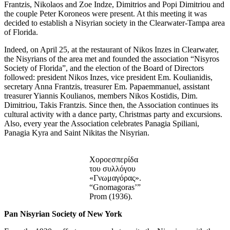
Frantzis, Nikolaos and Zoe Indze, Dimitrios and Popi Dimitriou and
the couple Peter Koroneos were present. At this meeting it was
decided to establish a Nisyrian society in the Clearwater-Tampa area
of ​​Florida.
Indeed, on April 25, at the restaurant of Nikos Inzes in Clearwater,
the Nisyrians of the area met and founded the association “Nisyros
Society of Florida”, and the election of the Board of Directors
followed: president Nikos Inzes, vice president Em. Koulianidis,
secretary Anna Frantzis, treasurer Em. Papaemmanuel, assistant
treasurer Yiannis Koulianos, members Nikos Kostidis, Dim.
Dimitriou, Takis Frantzis. Since then, the Association continues its
cultural activity with a dance party, Christmas party and excursions.
Also, every year the Association celebrates Panagia Spiliani,
Panagia Kyra and Saint Nikitas the Nisyrian.
Χοροεσπερίδα
του συλλόγου
«Γνωμαγόρας».
“Gnomagoras’”
Prom (1936).
Pan Nisyrian Society of New York