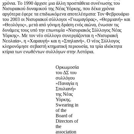
χρόνια. Το 1990 άρχισε μια άλλη προσπάθεια συνένωσης του
Νισυριακού δυναμικού της Νέας Υόρκης, που δέκα χρόνια
αργότερα έφερε τα επιδιωκόμενα αποτελέσματα: Τον Φεβρουάριο
του 2003 οι Νισυριακοί σύλλογοι «Γνωμαγόρας», «Θερμιανή» και
«Θεολόγος», μετά από γόνιμη δράση ενός αιώνα, ένωσαν τις
δυνάμεις τους υπό την επωνυμία «Νισυριακός Σύλλογος Νέας
Υόρκης». Με τον νέο σύλλογο συνεργάζονται η «Νισυριακή
Νεολαία», η «Χαραυγή» και η «Σπηλιανή». Ο νέος Σύλλογος
κληρονόμησε σεβαστή κτηματική περιουσία, τα τρία ιδιόκτητα
κτίρια των ενωθέντων συλλόγων στην Αστόρια.
Ορκωμοσία
του ΔΣ του
συλλόγου
«Παναγία η
Σπυλιανή»
της Νέας
Υόρκης.
Swearing in
of the
Board of
Directors of
the
association