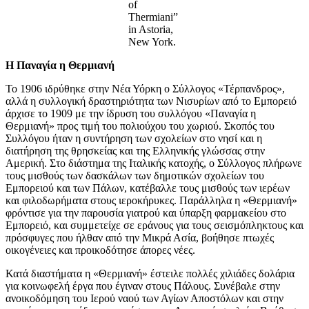
of
Thermiani”
in Astoria,
New York.
Η Παναγία η Θερμιανή
Το 1906 ιδρύθηκε στην Νέα Υόρκη ο Σύλλογος «Τέρπανδρος»,
αλλά η συλλογική δραστηριότητα των Νισυρίων από το Εμπορειό
άρχισε το 1909 με την ίδρυση του συλλόγου «Παναγία η
Θερμιανή» προς τιμή του πολιούχου του χωριού. Σκοπός του
Συλλόγου ήταν η συντήρηση των σχολείων στο νησί και η
διατήρηση της θρησκείας και της Ελληνικής γλώσσας στην
Αμερική. Στο διάστημα της Ιταλικής κατοχής, ο Σύλλογος πλήρωνε
τους μισθούς των δασκάλων των δημοτικών σχολείων του
Εμπορειού και των Πάλων, κατέβαλλε τους μισθούς των ιερέων
και φιλοδωρήματα στους ιεροκήρυκες. Παράλληλα η «Θερμιανή»
φρόντισε για την παρουσία γιατρού και ύπαρξη φαρμακείου στο
Εμπορειό, και συμμετείχε σε εράνους για τους σεισμόπληκτους και
πρόσφυγες που ήλθαν από την Μικρά Ασία, βοήθησε πτωχές
οικογένειες και προικοδότησε άπορες νέες.
Κατά διαστήματα η «Θερμιανή» έστειλε πολλές χιλιάδες δολάρια
για κοινωφελή έργα που έγιναν στους Πάλους. Συνέβαλε στην
ανοικοδόμηση του Ιερού ναού των Αγίων Αποστόλων και στην