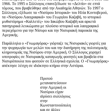
1966. Το 1995 ο Σύλλογος επανεξέδωσε το «Δελτίο» σε επτά
τόμους, που βραβεύθηκε από την Ακαδημία Αθηνών. Το 1997 ο
Σύλλογος εξέδωσε τα «Νισύρου Ιστορικά» του Ηλία Κοντοβερού,
τα «Νισύρου Λαογραφικά» του Γεωργίου Καζαβή, το ιστορικό
μυθιστόρημα «Καλλετές» του Ιακώβου Καζαβή και αρκετά
πανηγυρικά λευκώματα με πλούσιο ιστορικό και λαογραφικό
περιεχόμενο για την Νίσυρο και την Νισυριακή παροικία της
Αμερικής.
Παράλληλα ο «Γνωμαγόρας» γιόρταζε τις Νισυριακές γιορτές για
την ψυχαγωγία των μελών του και την διατήρηση της πολιτισμικής
κληρονομιάς της Νισύρου στην Αμερική. Ο Σύλλογος χορηγεί
υποτροφίες σε Νισυριακής καταγωγής φοιτητές και βραβεία στα
Νισυρόπουλα που φοιτούν σε Ελληνικά σχολεία. Ο «Γνωμαγόρας»
απέκτησε λέσχη σε ιδιόκτητο κτήριο στην Αστόρια.
Προτού
μεταναστεύσουν
στην Αμερική οι
Νισύριοι είχαν
ιδρύσει συλλόγους
στην
Κωνσταντινούπολη
και σε άλλες