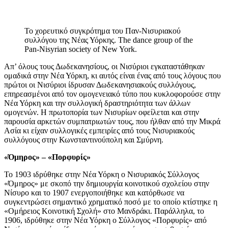
Το χορευτικό συγκρότημα του Παν-Νισυριακού
συλλόγου της Νέας Υόρκης. The dance group of the
Pan-Nisyrian society of New York.
Απ’ όλους τους Δωδεκανησίους, οι Νισύριοι εγκαταστάθηκαν
ομαδικά στην Νέα Υόρκη, κι αυτός είναι ένας από τους λόγους που
πρώτοι οι Νισύριοι ίδρυσαν Δωδεκανησιακούς συλλόγους,
επηρεασμένοι από τον ομογενειακό τύπο που κυκλοφορούσε στην
Νέα Υόρκη και την συλλογική δραστηριότητα των άλλων
ομογενών. Η πρωτοπορία των Νισυρίων οφείλεται και στην
παρουσία αρκετών συμπατριωτών τους, που ήλθαν από την Μικρά
Ασία κι είχαν συλλογικές εμπειρίες από τους Νισυριακούς
συλλόγους στην Κωνσταντινούπολη και Σμύρνη.
«Όμηρος» – «Πορφυρίς»
Το 1903 ιδρύθηκε στην Νέα Υόρκη ο Νισυριακός Σύλλογος
«Όμηρος» με σκοπό την δημιουργία κοινοτικού σχολείου στην
Νίσυρο και το 1907 ενεργοποιήθηκε και κατόρθωσε να
συγκεντρώσει σημαντικό χρηματικό ποσό με το οποίο κτίστηκε η
«Ομήρειος Κοινοτική Σχολή» στο Μανδράκι. Παράλληλα, το
1906, ιδρύθηκε στην Νέα Υόρκη ο Σύλλογος «Πορφυρίς» από