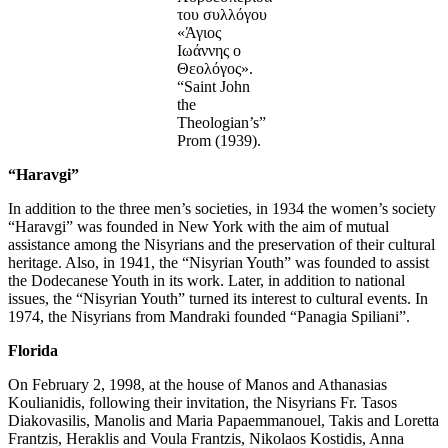
του συλλόγου
«Άγιος
Ιωάννης ο
Θεολόγος».
“Saint John
the
Theologian’s”
Prom (1939).
“Haravgi”
In addition to the three men’s societies, in 1934 the women’s society
“Haravgi” was founded in New York with the aim of mutual
assistance among the Nisyrians and the preservation of their cultural
heritage. Also, in 1941, the “Nisyrian Youth” was founded to assist
the Dodecanese Youth in its work. Later, in addition to national
issues, the “Nisyrian Youth” turned its interest to cultural events. In
1974, the Nisyrians from Mandraki founded “Panagia Spiliani”.
Florida
On February 2, 1998, at the house of Manos and Athanasias
Koulianidis, following their invitation, the Nisyrians Fr. Tasos
Diakovasilis, Manolis and Maria Papaemmanouel, Takis and Loretta
Frantzis, Heraklis and Voula Frantzis, Nikolaos Kostidis, Anna