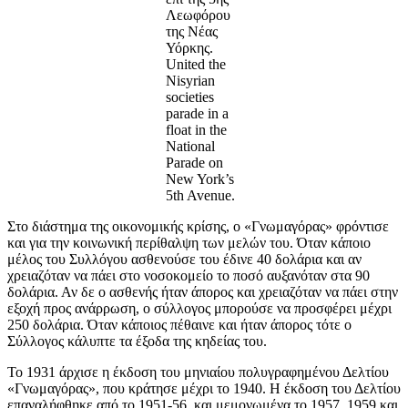
Λεωφόρου
της Νέας
Υόρκης.
United the
Nisyrian
societies
parade in a
float in the
National
Parade on
New York’s
5th Avenue.
Στο διάστημα της οικονομικής κρίσης, ο «Γνωμαγόρας» φρόντισε
και για την κοινωνική περίθαλψη των μελών του. Όταν κάποιο
μέλος του Συλλόγου ασθενούσε του έδινε 40 δολάρια και αν
χρειαζόταν να πάει στο νοσοκομείο το ποσό αυξανόταν στα 90
δολάρια. Αν δε ο ασθενής ήταν άπορος και χρειαζόταν να πάει στην
εξοχή προς ανάρρωση, ο σύλλογος μπορούσε να προσφέρει μέχρι
250 δολάρια. Όταν κάποιος πέθαινε και ήταν άπορος τότε ο
Σύλλογος κάλυπτε τα έξοδα της κηδείας του.
Το 1931 άρχισε η έκδοση του μηνιαίου πολυγραφημένου Δελτίου
«Γνωμαγόρας», που κράτησε μέχρι το 1940. Η έκδοση του Δελτίου
επαναλήφθηκε από το 1951-56, και μεμονωμένα το 1957, 1959 και