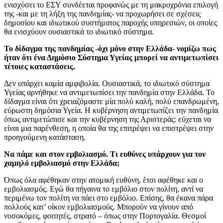
ενισχύσει το ΕΣΥ συνδέεται προφανώς με τη μακροχρόνια επιλογή
της -και με τη λήξη της πανδημίας- να προχωρήσει σε σχέσεις
δημοσίου και ιδιωτικού συστήματος παροχής υπηρεσιών, οι οποίες
θα ενισχύουν ουσιαστικά το ιδιωτικό σύστημα.
Το δίδαγμα της πανδημίας -όχι μόνο στην Ελλάδα- νομίζω πως
ήταν ότι ένα Δημόσιο Σύστημα Υγείας μπορεί να αντιμετωπίσει
τέτοιες καταστάσεις.
Δεν υπάρχει καμία αμφιβολία. Ουσιαστικά, το ιδιωτικό σύστημα
Υγείας αρνήθηκε να αντιμετωπίσει την πανδημία στην Ελλάδα. Το
δίδαγμα είναι ότι χρειαζόμαστε μία πολύ καλή, πολύ επανδρωμένη,
εύρωστη δημόσια Υγεία. Η κυβέρνηση αντιμετωπίζει την πανδημία
όπως αντιμετώπισε και την κυβέρνηση της Αριστεράς: εύχεται να
είναι μια παρένθεση, η οποία θα της επιτρέψει να επιστρέψει στην
προηγούμενη κατάσταση.
Να πάμε και στον εμβολιασμό. Τι ευθύνες υπάρχουν για τον
χαμηλό εμβολιασμό στην Ελλάδα;
Όπως όλα αφέθηκαν στην ατομική ευθύνη, έτσι αφέθηκε και ο
εμβολιασμός. Εγώ θα πήγαινα το εμβόλιο στον πολίτη, αντί να
περιμένω τον πολίτη να πάει στο εμβόλιο. Επίσης, θα έκανα πάρα
πολλούς κατ’ οίκον εμβολιασμούς. Μπορούν να γίνουν από
νοσοκόμες, φοιτητές, στρατό – όπως στην Πορτογαλία. Θεσμοί