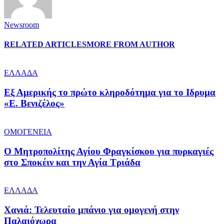
Newsroom
RELATED ARTICLES
MORE FROM AUTHOR
ΕΛΛΑΔΑ
Εξ Αμερικής το πρώτο κληροδότημα για το Ιδρυμα
«Ε. Βενιζέλος»
ΟΜΟΓΕΝΕΙΑ
Ο Μητροπολίτης Αγίου Φραγκίσκου για πυρκαγιές
στο Σποκέιν και την Αγία Τριάδα
ΕΛΛΑΔΑ
Χανιά: Τελευταίο μπάνιο για ομογενή στην
Παλαιόχωρα