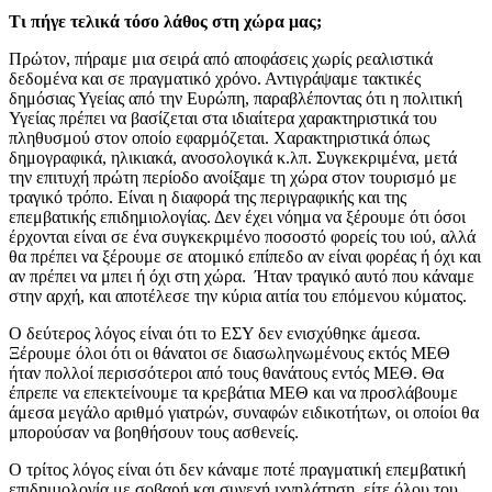
Τι πήγε τελικά τόσο λάθος στη χώρα μας;
Πρώτον, πήραμε μια σειρά από αποφάσεις χωρίς ρεαλιστικά
δεδομένα και σε πραγματικό χρόνο. Αντιγράψαμε τακτικές
δημόσιας Υγείας από την Ευρώπη, παραβλέποντας ότι η πολιτική
Υγείας πρέπει να βασίζεται στα ιδιαίτερα χαρακτηριστικά του
πληθυσμού στον οποίο εφαρμόζεται. Χαρακτηριστικά όπως
δημογραφικά, ηλικιακά, ανοσολογικά κ.λπ. Συγκεκριμένα, μετά
την επιτυχή πρώτη περίοδο ανοίξαμε τη χώρα στον τουρισμό με
τραγικό τρόπο. Είναι η διαφορά της περιγραφικής και της
επεμβατικής επιδημιολογίας. Δεν έχει νόημα να ξέρουμε ότι όσοι
έρχονται είναι σε ένα συγκεκριμένο ποσοστό φορείς του ιού, αλλά
θα πρέπει να ξέρουμε σε ατομικό επίπεδο αν είναι φορέας ή όχι και
αν πρέπει να μπει ή όχι στη χώρα. Ήταν τραγικό αυτό που κάναμε
στην αρχή, και αποτέλεσε την κύρια αιτία του επόμενου κύματος.
Ο δεύτερος λόγος είναι ότι το ΕΣΥ δεν ενισχύθηκε άμεσα.
Ξέρουμε όλοι ότι οι θάνατοι σε διασωληνωμένους εκτός ΜΕΘ
ήταν πολλοί περισσότεροι από τους θανάτους εντός ΜΕΘ. Θα
έπρεπε να επεκτείνουμε τα κρεβάτια ΜΕΘ και να προσλάβουμε
άμεσα μεγάλο αριθμό γιατρών, συναφών ειδικοτήτων, οι οποίοι θα
μπορούσαν να βοηθήσουν τους ασθενείς.
Ο τρίτος λόγος είναι ότι δεν κάναμε ποτέ πραγματική επεμβατική
επιδημιολογία με σοβαρή και συνεχή ιχνηλάτηση, είτε όλου του