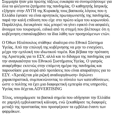
Συμμαχία ήταν μία πρώτης τάξεως ευκαιρία να συνομιλήσουμε για
όλα τα φλέγοντα ζητήματα της πανδημίας. Ο καθηγητής Ιατρικής
εξήγησε στην ΑΥΓΗ της Κυριακής τους βασικούς λόγους που η
Ελλάδα έφτασε να είναι αρνητικός πρωταγωνιστής της πανδημίας,
παρά την καλή επίδοση που είχε στο πρώτο κύμα του κορωνοϊού.
Παράλληλα, διευκρίνισε πώς μπορεί να γίνει εφικτό ένα ασφαλές
άνοιγμα του τουρισμού, ειδικά από τη στιγμή που βλέπουμε ότι η
κυβέρνηση επαναλαμβάνει τα ίδια λάθη των προηγούμενων ετών.
Ο Όθων Ηλιόπουλος στάθηκε ιδιαίτερα στο Εθνικό Σύστημα
Υγείας. Από την επιλογή της κυβέρνησης να μην το ενισχύσει,
μέχρι την εμπλοκή του ιδιωτικού τομέα. Και βέβαια την πρόταση
της Αριστεράς για το ΕΣΥ, αλλά και το δίδαγμα της πανδημίας για
την αναγκαιότητα του Εθνικού Συστήματος Υγείας. Ο γιατρός
αναφέρθηκε εκτενώς στην επόμενη ημέρα της πανδημίας και
παρουσίασε μια σειρά από προτάσεις που είναι απαραίτητες για το
ΕΣΥ. «Χρειάζεται μία ριζική αναδιοργάνωση» δηλώνει
χαρακτηριστικά, συμπυκνώνοντας το σύνολο των κατευθύνσεων,
ώστε ο πολίτης να έχει μια διαφορετική εμπειρία στις υπηρεσίες
Υγείας που δέχεται.ADVERTISING
Τέλος, υπογράμμισε τα βασικά σημεία που οδήγησαν την Ελλάδα
σε χαμηλή εμβολιαστική κάλυψη, ενώ ξεκαθάρισε τις διαφορές
μεταξύ της προστασίας που προσφέρουν τα εμβόλια έναντι των
φαρμάκων.