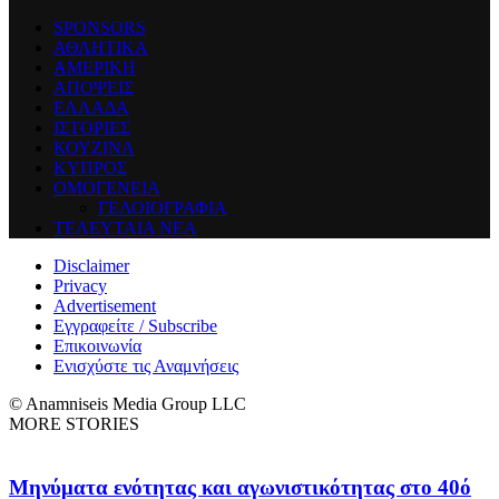
SPONSORS
ΑΘΛΗΤΙΚΑ
ΑΜΕΡΙΚΗ
ΑΠΟΨΕΙΣ
ΕΛΛΑΔΑ
ΙΣΤΟΡΙΕΣ
ΚΟΥΖΙΝΑ
ΚΥΠΡΟΣ
ΟΜΟΓΕΝΕΙΑ
ΓΕΛΟΙΟΓΡΑΦΙΑ
ΤΕΛΕΥΤΑΙΑ ΝΕΑ
Disclaimer
Privacy
Advertisement
Εγγραφείτε / Subscribe
Επικοινωνία
Ενισχύστε τις Αναμνήσεις
© Anamniseis Media Group LLC
MORE STORIES
Μηνύματα ενότητας και αγωνιστικότητας στο 40ό