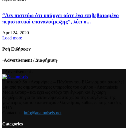
“Δεν πιστεύω ότι υπάρχει ούτε ένα επιβεβαιωμένο
περιστατικό επαναλοίμωξης”, λέει ο...
April 24, 2020
Load more
Ροή Ειδήσεων
-Advertisement / Διαφήμιση-
- Advertisement -
Η ιστοσελίδα «Αναμνήσεις – Πάνθεον του Ελληνισμού» αποτελεί
μια από τις σημαντικότερες υπηρεσίες του ομίλου «Anamniseis
Media Group» και έχει ως στόχο την έγκυρη και έγκαιρη
ενημέρωση για τα τεκταινόμενα στο χώρο της ομογένειας, της
γενέτειρας και του απανταχού ελληνισμού, καθώς επίσης και στις
ΗΠΑ.
Contact us:
info@anamniseis.net
Categories