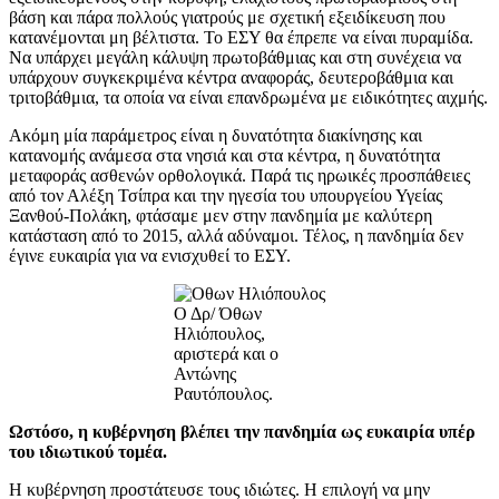
βάση και πάρα πολλούς γιατρούς με σχετική εξειδίκευση που
κατανέμονται μη βέλτιστα. Το ΕΣΥ θα έπρεπε να είναι πυραμίδα.
Να υπάρχει μεγάλη κάλυψη πρωτοβάθμιας και στη συνέχεια να
υπάρχουν συγκεκριμένα κέντρα αναφοράς, δευτεροβάθμια και
τριτοβάθμια, τα οποία να είναι επανδρωμένα με ειδικότητες αιχμής.
Ακόμη μία παράμετρος είναι η δυνατότητα διακίνησης και
κατανομής ανάμεσα στα νησιά και στα κέντρα, η δυνατότητα
μεταφοράς ασθενών ορθολογικά. Παρά τις ηρωικές προσπάθειες
από τον Αλέξη Τσίπρα και την ηγεσία του υπουργείου Υγείας
Ξανθού-Πολάκη, φτάσαμε μεν στην πανδημία με καλύτερη
κατάσταση από το 2015, αλλά αδύναμοι. Τέλος, η πανδημία δεν
έγινε ευκαιρία για να ενισχυθεί το ΕΣΥ.
Ο Δρ/ Όθων
Ηλιόπουλος,
αριστερά και ο
Αντώνης
Ραυτόπουλος.
Ωστόσο, η κυβέρνηση βλέπει την πανδημία ως ευκαιρία υπέρ
του ιδιωτικού τομέα.
Η κυβέρνηση προστάτευσε τους ιδιώτες. Η επιλογή να μην