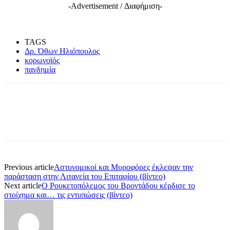
-Advertisement / Διαφήμιση-
TAGS
Δρ. Όθων Ηλιόπουλος
κορωνοϊός
πανδημία
Previous article
Αστυνομικοί και Μυροφόρες έκλεψαν την
παράσταση στην Λιτανεία του Επιταφίου (βίντεο)
Next article
Ο Ρουκετοπόλεμος του Βροντάδου κέρδισε το
στοίχημα και… τις εντυπώσεις (βίντεο)