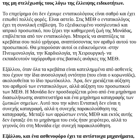
της μη στελέχωσής τους λόγω της έλλειψης ειδικοτήτων.
Το επιχείρημα ότι δεν έχουμε εντατικολόγους είναι σαθρό και έχει
ειπωθεί πολλές φορές. Είναι αστείο. Στις ΜΕΘ ο εντατικολόγος
έχει τη συνολική επίβλεψη. Το εξειδικευμένο νοσηλευτικό και
ιατρικό προσωπικό, που ξέρει την καθημερινή ζωή της Μονάδας,
επιβλέπεται από τον εντατικολόγο. Μπορείς να αναπτύξεις τα
κρεβάτια σου πολύ γρήγορα, αναπτύσσοντας τον αριθμό αυτού του
προσωπικού. Θα μπορούσαν αυτοί οι ειδικευόμενοι -στην
Πνευμονολογία, την Καρδιολογία, τη Χειρουργική- να
εκπαιδευτούν ταχύρρυθμα στις βασικές ανάγκες της ΜΕΘ.
Εξάλλου, όταν όλα τα κρεβάτια είναι κατειλημμένα από ασθενείς
που έχουν την ίδια ανοσολογική οντότητα (που είναι ο κορωνοϊός),
ακολουθείται το ίδιο πρωτόκολλο. Άρα, δεν χρειάζεται αύξηση
του αριθμού των εντατικολόγων, αλλά αύξηση του προσωπικού
των ΜΕΘ. Η Μονάδα δεν προσδιορίζεται μόνο από ένα μηχάνημα
διασωλήνωσης αναπνευστήρα και ένα μηχάνημα καταγραφής των
ζωτικών σημείων. Αυτό που την κάνει Εντατική δεν είναι η
συνεχής καταγραφή, αλλά η συνεχής παρακολούθηση της
καταγραφής. Μεταξύ των αρρώστων εντός ΜΕΘ και εκτός αυτής
δεν έφταιξε ότι το μηχάνημα του ενός ήταν χειρότερο, αλλά το
γεγονός ότι στη Μονάδα είχε συνεχή παρακολούθηση.
Εξάλλου, και ένα ασθενοφόρο έχει τα αντίστοιχα μηχανήματα,