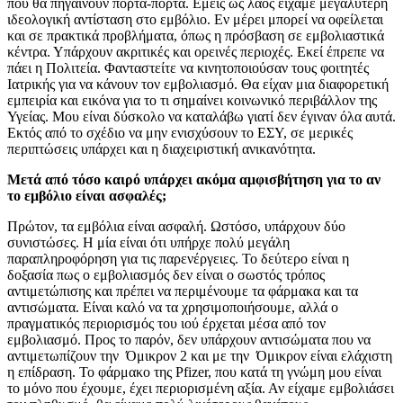
που θα πηγαίνουν πόρτα-πόρτα. Εμείς ως λαός είχαμε μεγαλύτερη
ιδεολογική αντίσταση στο εμβόλιο. Εν μέρει μπορεί να οφείλεται
και σε πρακτικά προβλήματα, όπως η πρόσβαση σε εμβολιαστικά
κέντρα. Υπάρχουν ακριτικές και ορεινές περιοχές. Εκεί έπρεπε να
πάει η Πολιτεία. Φανταστείτε να κινητοποιούσαν τους φοιτητές
Ιατρικής για να κάνουν τον εμβολιασμό. Θα είχαν μια διαφορετική
εμπειρία και εικόνα για το τι σημαίνει κοινωνικό περιβάλλον της
Υγείας. Μου είναι δύσκολο να καταλάβω γιατί δεν έγιναν όλα αυτά.
Εκτός από το σχέδιο να μην ενισχύσουν το ΕΣΥ, σε μερικές
περιπτώσεις υπάρχει και η διαχειριστική ανικανότητα.
Μετά από τόσο καιρό υπάρχει ακόμα αμφισβήτηση για το αν
το εμβόλιο είναι ασφαλές;
Πρώτον, τα εμβόλια είναι ασφαλή. Ωστόσο, υπάρχουν δύο
συνιστώσες. Η μία είναι ότι υπήρχε πολύ μεγάλη
παραπληροφόρηση για τις παρενέργειες. Το δεύτερο είναι η
δοξασία πως ο εμβολιασμός δεν είναι ο σωστός τρόπος
αντιμετώπισης και πρέπει να περιμένουμε τα φάρμακα και τα
αντισώματα. Είναι καλό να τα χρησιμοποιήσουμε, αλλά ο
πραγματικός περιορισμός του ιού έρχεται μέσα από τον
εμβολιασμό. Προς το παρόν, δεν υπάρχουν αντισώματα που να
αντιμετωπίζουν την Όμικρον 2 και με την Όμικρον είναι ελάχιστη
η επίδραση. Το φάρμακο της Pfizer, που κατά τη γνώμη μου είναι
το μόνο που έχουμε, έχει περιορισμένη αξία. Αν είχαμε εμβολιάσει