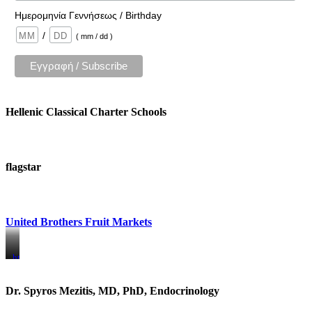
Ημερομηνία Γεννήσεως / Birthday
/
( mm / dd )
Hellenic Classical Charter Schools
flagstar
United Brothers Fruit Markets
https://www.unitedbrothersfruitmarkets.com/
https://www.unitedbrothersfruitmarkets.com/
Dr. Spyros Mezitis, MD, PhD, Endocrinology