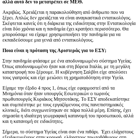
αλλά αυτό δεν το μετατρέπει σε ΜΕΘ.
Ακριβώς. Χρειάζεται η παρακολούθηση από άνθρωπο που να
ξέρει. Απλώς δεν χρειάζεται να είναι αναγκαστικά εντατικολόγος.
Σκέφτεται κανείς ότι η διάρκεια της ειδικότητας στην Εντατικολογία
είναι δύο χρόνια και η πανδημία έχει κρατήσει περισσότερο. Θα
μπορούσαμε να είχαμε χρησιμοποιήσει την πανδημία για να
εκπαιδεύσουμε μια γενιά από εντατικολόγους.
Ποια είναι η πρόταση της Αριστεράς για το ΕΣΥ;
Στην πανδημία φτάσαμε με ένα αποδυναμωμένο σύστημα Υγείας.
Όπως αποδυναμωμένο ήταν και στη βόρεια Ιταλία, με τη μεγάλη
καταστροφή που ξέρουμε. Η κυβέρνηση Σαλβίνι είχε απολύσει
τους γιατρούς και είχε μειώσει τη χρηματοδότηση στην Υγεία.
Είχαμε την έξοδο 4 προς 1, όπως είχε εφαρμοστεί από τα
Μνημόνια όταν ήταν υπουργός Εσωτερικών ο τωρινός
πρωθυπουργός Κυριάκος Μητσοτάκης. Το ΕΣΥ αποδεκατίστηκε
και συμπιέστηκε με τους εργαζόμενους στις πανεπιστημιακές
κλινικές, διότι συγχωνεύτηκαν σε πάρα πολλά μέρη. Επίσης, έχει
σημασία η ιδιαίτερη γεωγραφική κατανομή του προσωπικού, αλλά
και η κατανομή σε ειδικότητες.
Σήμερα, το σύστημα Υγείας είναι σαν ένα πιθάρι. Έχει ελάχιστους
εξειδικευμένους στην κορυφή, ελάχιστους πρωτοβάθμιους στη