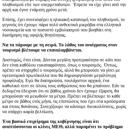
πληθυσμού είτε των υπερμεταδοτών. Έπρεπε να είχε γίνει από την
αρχή και έγινε ενάμιση χρόνο μετά.
Επίσης, έχει συνεισφέρει η ηλικιακή κατανομή του πληθυσμού, το
γεγονός ότι έχουμε πάρα πολύ ανθεκτικά μικρόβια στα ελληνικά
νοσοκομεία και το ποσοστό εμβολιασμού που βοηθάει στη
διατήρηση της υψηλής θνητότητας.
Να τα πάρουμε με τη σειρά. Το λάθος του ανοίγματος στον
τουρισμό βλέπουμε να επαναλαμβάνεται.
Δυστυχώς, έτσι είναι. Δίνεται μεγάλη προτεραιότητα σε κάτι που
δεν είναι καθόλου ευκαταφρόνητο, όπως ο τουρισμός. Όντως,
πρέπει να στηριχθεί ο τουρισμός, αλλά θα μπορούσε να γίνει με
υγειονομικά πρωτόκολλα που θα δημιουργούσαν μεγαλύτερη
προφύλαξη. Εγώ θα διατηρούσα, τουλάχιστον αρχικά, ένα
καθολικό τεστ σε όλους τους ανθρώπους που θα μπαίνουν. Εάν τα
δεδομένα έδειχναν ότι σε βάθος χρόνου δεν έχουμε έξαρση, θα
μπορούσαν να μειωθούν τα μέτρα. Πρέπει να βλέπουμε το κάθε
μέτρο σε βάθος ενός μήνα, τις επιπτώσεις που έχει στα κρούσματα
και στους θανάτους. Συνεχίζουμε να κάνουμε διευκολύνσεις, χωρίς
να υπάρχει καμία βελτίωση.
Ένα βασικό επιχείρημα της κυβέρνησης είναι ότι
αναπτύσσονται οι κλίνες ΜΕΘ, αλλά παραμένει το πρόβλημα