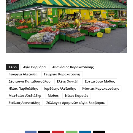
TAGS
Αγία Βαρβάρα
Αθανάσιος Καρακατσάνης
Γεωργία Αλεξιάδη
Γεωργία Καρακατσάνη
Δέσποινα Παπαδοπούλου
Ελένη Χαντζή
Εστιατόριο Μύθος
Ηλίας Παρδαλίδης
Ιορδάνης Αλεξιάδης
Κώστας Καρακατσάνης
Ματθαίος Αλεξιάδης
Μύθος
Νίκος Κομσιός
Στέλιος Λεοντιάδης
Σύλλογος Δραμινών «Αγία Βαρβάρα»