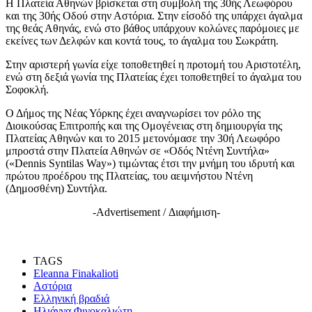
Η Πλατεία Αθηνών βρίσκεται στη συμβολή της 30ής Λεωφόρου
και της 30ής Οδού στην Αστόρια. Στην είσοδό της υπάρχει άγαλμα
της θεάς Αθηνάς, ενώ στο βάθος υπάρχουν κολώνες παρόμοιες με
εκείνες των Δελφών και κοντά τους, το άγαλμα του Σωκράτη.
Στην αριστερή γωνία είχε τοποθετηθεί η προτομή του Αριστοτέλη,
ενώ στη δεξιά γωνία της Πλατείας έχει τοποθετηθεί το άγαλμα του
Σοφοκλή.
Ο Δήμος της Νέας Υόρκης έχει αναγνωρίσει τον ρόλο της
Διοικούσας Επιτροπής και της Ομογένειας στη δημιουργία της
Πλατείας Αθηνών και το 2015 μετονόμασε την 30ή Λεωφόρο
μπροστά στην Πλατεία Αθηνών σε «Οδός Ντένη Συντήλα»
(«Dennis Syntilas Way») τιμώντας έτσι την μνήμη του ιδρυτή και
πρώτου προέδρου της Πλατείας, του αειμνήστου Ντένη
(Δημοσθένη) Συντήλα.
-Advertisement / Διαφήμιση-
TAGS
Eleanna Finakalioti
Αστόρια
Ελληνική βραδιά
Ηλιάννα Φινοκαλιώτη