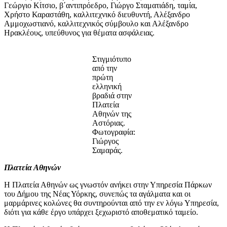
Γεώργιο Κίτσιο, β΄αντιπρόεδρο, Γιώργο Σταματιάδη, ταμία,
Χρήστο Καραστάθη, καλλιτεχνικό διευθυντή, Αλέξανδρο
Αμμοχωστιανό, καλλιτεχνικός σύμβουλο και Αλέξανδρο
Ηρακλέους, υπεύθυνος για θέματα ασφάλειας.
Στιγμιότυπο
από την
πρώτη
ελληνική
βραδιά στην
Πλατεία
Αθηνών της
Αστόριας.
Φωτογραφία:
Γιώργος
Σαμαράς.
Πλατεία Αθηνών
Η Πλατεία Αθηνών ως γνωστόν ανήκει στην Υπηρεσία Πάρκων
του Δήμου της Νέας Υόρκης, συνεπώς τα αγάλματα και οι
μαρμάρινες κολώνες θα συντηρούνται από την εν λόγω Υπηρεσία,
διότι για κάθε έργο υπάρχει ξεχωριστό αποθεματικό ταμείο.