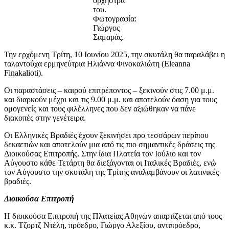
ορχήστρα
του.
Φωτογραφία:
Γιώργος
Σαμαράς.
Την ερχόμενη Τρίτη, 10 Ιουνίου 2025, την σκυτάλη θα παραλάβει η
ταλαντούχα ερμηνεύτρια Ηλιάννα Φινοκαλιώτη (Eleanna
Finakalioti).
Οι παραστάσεις – καιρού επιτρέποντος – ξεκινούν στις 7.00 μ.μ.
και διαρκούν μέχρι και τις 9.00 μ.μ. και αποτελούν όαση για τους
ομογενείς και τους φιλέλληνες που δεν αξιώθηκαν να πάνε
διακοπές στην γενέτειρα.
Οι Ελληνικές Βραδιές έχουν ξεκινήσει προ τεσσάρων περίπου
δεκαετιών και αποτελούν μια από τις πιο σημαντικές δράσεις της
Διοικούσας Επιτροπής. Στην ίδια Πλατεία τον Ιούλιο και τον
Αύγουστο κάθε Τετάρτη θα διεξάγονται οι Ιταλικές Βραδιές, ενώ
τον Αύγουστο την σκυτάλη της Τρίτης αναλαμβάνουν οι λατινικές
βραδιές.
Διοικούσα Επιτροπή
Η διοικούσα Επιτροπή της Πλατείας Αθηνών απαρτίζεται από τους
κ.κ. Τζορτζ Ντέλη, πρόεδρο, Γιώργο Αλεξίου, αντιπρόεδρο,