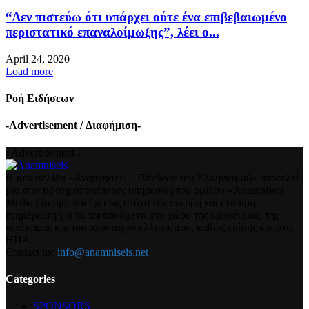
“Δεν πιστεύω ότι υπάρχει ούτε ένα επιβεβαιωμένο
περιστατικό επαναλοίμωξης”, λέει ο...
April 24, 2020
Load more
Ροή Ειδήσεων
-Advertisement / Διαφήμιση-
- Advertisement -
Η ιστοσελίδα «Αναμνήσεις – Πάνθεον του Ελληνισμού» αποτελεί
μια από τις σημαντικότερες υπηρεσίες του ομίλου «Anamniseis
Media Group» και έχει ως στόχο την έγκυρη και έγκαιρη
ενημέρωση για τα τεκταινόμενα στο χώρο της ομογένειας, της
γενέτειρας και του απανταχού ελληνισμού, καθώς επίσης και στις
ΗΠΑ.
Contact us:
info@anamniseis.net
Categories
SPONSORS