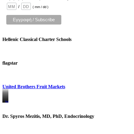
/
( mm / dd )
Hellenic Classical Charter Schools
flagstar
United Brothers Fruit Markets
https://www.unitedbrothersfruitmarkets.com/
https://www.unitedbrothersfruitmarkets.com/
Dr. Spyros Mezitis, MD, PhD, Endocrinology