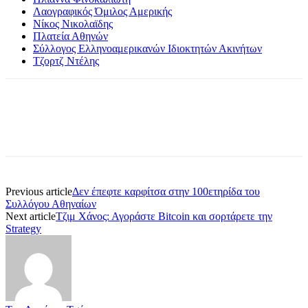
Λαογραφικός Όμιλος Αμερικής
Νίκος Νικολαϊδης
Πλατεία Αθηνών
Σύλλογος Ελληνοαμερικανών Ιδιοκτητών Ακινήτων
Τζορτζ Ντέλης
Previous article
Δεν έπεφτε καρφίτσα στην 100ετηρίδα του
Συλλόγου Αθηναίων
Next article
Τζιμ Χάνος: Αγοράστε Bitcoin και σορτάρετε την
Strategy