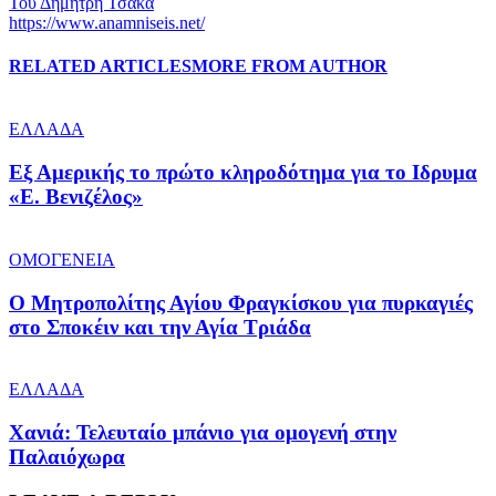
Του Δημήτρη Τσάκα
https://www.anamniseis.net/
RELATED ARTICLES
MORE FROM AUTHOR
ΕΛΛΑΔΑ
Εξ Αμερικής το πρώτο κληροδότημα για το Ιδρυμα
«Ε. Βενιζέλος»
ΟΜΟΓΕΝΕΙΑ
Ο Μητροπολίτης Αγίου Φραγκίσκου για πυρκαγιές
στο Σποκέιν και την Αγία Τριάδα
ΕΛΛΑΔΑ
Χανιά: Τελευταίο μπάνιο για ομογενή στην
Παλαιόχωρα