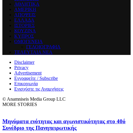
ΑΘΛΗΤΙΚΑ
ΑΜΕΡΙΚΗ
ΑΠΟΨΕΙΣ
ΕΛΛΑΔΑ
ΙΣΤΟΡΙΕΣ
ΚΟΥΖΙΝΑ
ΚΥΠΡΟΣ
ΟΜΟΓΕΝΕΙΑ
ΓΕΛΟΙΟΓΡΑΦΙΑ
ΤΕΛΕΥΤΑΙΑ ΝΕΑ
Disclaimer
Privacy
Advertisement
Εγγραφείτε / Subscribe
Επικοινωνία
Ενισχύστε τις Αναμνήσεις
© Anamniseis Media Group LLC
MORE STORIES
Μηνύματα ενότητας και αγωνιστικότητας στο 40ό
Συνέδριο της Πανηπειρωτικής