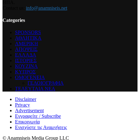
ΗΠΑ.
Contact us:
info@anamniseis.net
Categories
SPONSORS
ΑΘΛΗΤΙΚΑ
ΑΜΕΡΙΚΗ
ΑΠΟΨΕΙΣ
ΕΛΛΑΔΑ
ΙΣΤΟΡΙΕΣ
ΚΟΥΖΙΝΑ
ΚΥΠΡΟΣ
ΟΜΟΓΕΝΕΙΑ
ΓΕΛΟΙΟΓΡΑΦΙΑ
ΤΕΛΕΥΤΑΙΑ ΝΕΑ
Disclaimer
Privacy
Advertisement
Εγγραφείτε / Subscribe
Επικοινωνία
Ενισχύστε τις Αναμνήσεις
© Anamniseis Media Group LLC