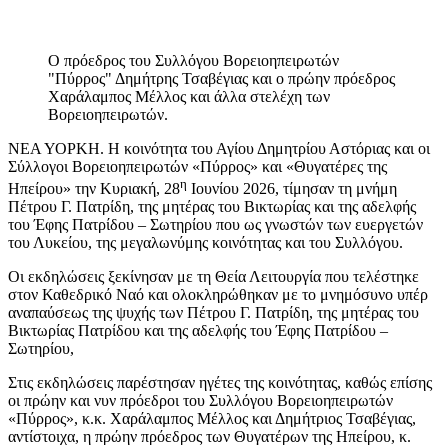
Ο πρόεδρος του Συλλόγου Βορειοηπειρωτών
"Πύρρος" Δημήτρης Τσαβέγιας και ο πρώην πρόεδρος
Χαράλαμπος Μέλλος και άλλα στελέχη των
Βορειοηπειρωτών.
ΝΕΑ ΥΟΡΚΗ. Η κοινότητα του Αγίου Δημητρίου Αστόριας και οι
Σύλλογοι Βορειοηπειρωτών «Πύρρος» και «Θυγατέρες της
η
Ηπείρου» την Κυριακή, 28
Ιουνίου 2026, τίμησαν τη μνήμη
Πέτρου Γ. Πατρίδη, της μητέρας του Βικτωρίας και της αδελφής
του Έφης Πατρίδου – Σωτηρίου που ως γνωστών των ευεργετών
του Λυκείου, της μεγαλωνύμης κοινότητας και του Συλλόγου.
Οι εκδηλώσεις ξεκίνησαν με τη Θεία Λειτουργία που τελέστηκε
στον Καθεδρικό Ναό και ολοκληρώθηκαν με το μνημόσυνο υπέρ
αναπαύσεως της ψυχής των Πέτρου Γ. Πατρίδη, της μητέρας του
Βικτωρίας Πατρίδου και της αδελφής του Έφης Πατρίδου –
Σωτηρίου,
Στις εκδηλώσεις παρέστησαν ηγέτες της κοινότητας, καθώς επίσης
οι πρώην και νυν πρόεδροι του Συλλόγου Βορειοηπειρωτών
«Πύρρος», κ.κ. Χαράλαμπος Μέλλος και Δημήτριος Τσαβέγιας,
αντίστοιχα, η πρώην πρόεδρος των Θυγατέρων της Ηπείρου, κ.