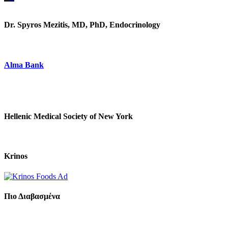
https://www.unitedbrothersfruitmarkets.com/
https://www.unitedbrothersfruitmarkets.com/
Dr. Spyros Mezitis, MD, PhD, Endocrinology
Alma Bank
Hellenic Medical Society of New York
Krinos
Πιο Διαβασμένα