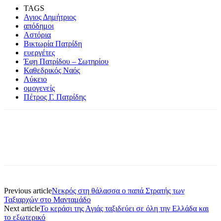
TAGS
Αγιος Δημήτριος
απόδημοι
Αστόρια
Βικτωρία Πατρίδη
ευεργέτες
Έφη Πατρίδου – Σωτηρίου
Καθεδρικός Ναός
Λύκειο
ομογενείς
Πέτρος Γ. Πατρίδης
Previous article
Νεκρός στη θάλασσα ο παπά Στρατής των
Ταξιαρχών στο Μανταμάδο
Next article
Το κεράσι της Αγιάς ταξιδεύει σε όλη την Ελλάδα και
το εξωτερικό