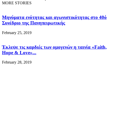
MORE STORIES
Μηνύματα ενότητας και αγωνιστικότητας στο 40ό
Συνέδριο της Πανηπειρωτικής
February 25, 2019
Έκλεψε τις καρδιές των ομογενών η ταινία «Faith,
Hope & Love»...
February 28, 2019