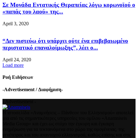
Σε Μονάδα Εντατικής Θεραπείας λόγω κορωνοϊού ο
«παπάς του λαού» της...
April 3, 2020
“Δεν πιστεύω ότι υπάρχει ούτε ένα επιβεβαιωμένο
περιστατικό επαναλοίμωξης”, λέει ο...
April 24, 2020
Load more
Ροή Ειδήσεων
-Advertisement / Διαφήμιση-
- Advertisement -
Η ιστοσελίδα «Αναμνήσεις – Πάνθεον του Ελληνισμού» αποτελεί
μια από τις σημαντικότερες υπηρεσίες του ομίλου «Anamniseis
Media Group» και έχει ως στόχο την έγκυρη και έγκαιρη
ενημέρωση για τα τεκταινόμενα στο χώρο της ομογένειας, της
γενέτειρας και του απανταχού ελληνισμού, καθώς επίσης και στις