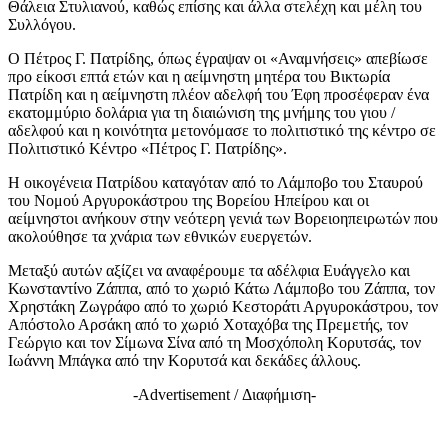
Θάλεια Στυλιανού, καθώς επίσης και άλλα στελέχη και μέλη του
Συλλόγου.
Ο Πέτρος Γ. Πατρίδης, όπως έγραψαν οι «Αναμνήσεις» απεβίωσε
προ είκοσι επτά ετών και η αείμνηστη μητέρα του Βικτωρία
Πατρίδη και η αείμνηστη πλέον αδελφή του Έφη προσέφεραν ένα
εκατομμύριο δολάρια για τη διαιώνιση της μνήμης του γιου /
αδελφού και η κοινότητα μετονόμασε το πολιτιστικό της κέντρο σε
Πολιτιστικό Κέντρο «Πέτρος Γ. Πατρίδης».
Η οικογένεια Πατρίδου καταγόταν από το Λάμποβο του Σταυρού
του Νομού Αργυροκάστρου της Βορείου Ηπείρου και οι
αείμνηστοι ανήκουν στην νεότερη γενιά των Βορειοηπειρωτών που
ακολούθησε τα χνάρια των εθνικών ευεργετών.
Μεταξύ αυτών αξίζει να αναφέρουμε τα αδέλφια Ευάγγελο και
Κωνσταντίνο Ζάππα, από το χωριό Κάτω Λάμποβο του Ζάππα, τον
Χρηστάκη Ζωγράφο από το χωριό Κεστοράτι Αργυροκάστρου, τον
Απόστολο Αρσάκη από το χωριό Χοταχόβα της Πρεμετής, τον
Γεώργιο και τον Σίμωνα Σίνα από τη Μοσχόπολη Κορυτσάς, τον
Ιωάννη Μπάγκα από την Κορυτσά και δεκάδες άλλους.
-Advertisement / Διαφήμιση-