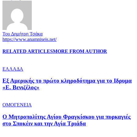
Του Δημήτρη Τσάκα
https://www.anamniseis.net/
RELATED ARTICLES
MORE FROM AUTHOR
ΕΛΛΑΔΑ
Εξ Αμερικής το πρώτο κληροδότημα για το Ιδρυμα
«Ε. Βενιζέλος»
ΟΜΟΓΕΝΕΙΑ
Ο Μητροπολίτης Αγίου Φραγκίσκου για πυρκαγιές
στο Σποκέιν και την Αγία Τριάδα