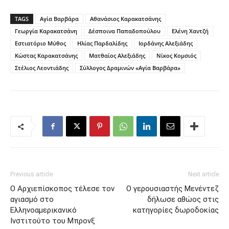
TAGS
Αγία Βαρβάρα
Αθανάσιος Καρακατσάνης
Γεωργία Καρακατσάνη
Δέσποινα Παπαδοπούλου
Ελένη Χαντζή
Εστιατόριο Μύθος
Ηλίας Παρδαλίδης
Ιορδάνης Αλεξιάδης
Κώστας Καρακατσάνης
Ματθαίος Αλεξιάδης
Νίκος Κομσιός
Στέλιος Λεοντιάδης
Σύλλογος Δραμινών «Αγία Βαρβάρα»
Previous article
Next article
Ο Αρχιεπίσκοπος τέλεσε τον
Ο γερουσιαστής Μενέντεζ
αγιασμό στο
δήλωσε αθώος στις
Ελληνοαμερικανικό
κατηγορίες δωροδοκίας
Ινστιτούτο του Μπρονξ