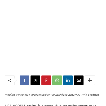
Η αφίσα της ετήσιας χοροεσπερίδας του Συλλόγου Δραμινών "Αγία Βαρβάρα".
ΝΕΑ ΥΟΡΚΗ. Αυξημένο παραμένει το ενδιαφέρον των