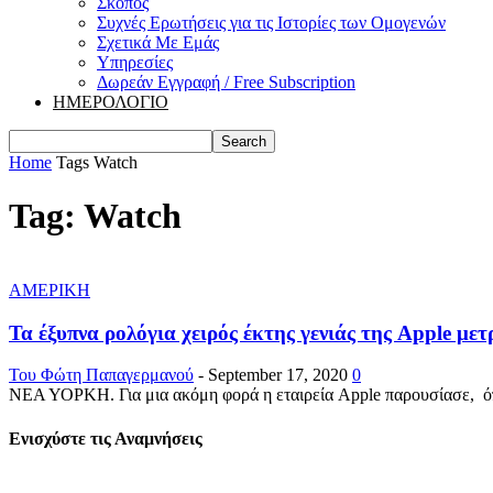
Σκοπός
Συχνές Ερωτήσεις για τις Ιστορίες των Ομογενών
Σχετικά Με Εμάς
Υπηρεσίες
Δωρεάν Εγγραφή / Free Subscription
ΗΜΕΡΟΛΟΓΙΟ
Home
Tags
Watch
Tag: Watch
ΑΜΕΡΙΚΗ
Τα έξυπνα ρολόγια χειρός έκτης γενιάς της Apple μετ
Του Φώτη Παπαγερμανού
-
September 17, 2020
0
ΝΕΑ ΥΟΡΚΗ. Για μια ακόμη φορά η εταιρεία Apple παρουσίασε, όπως
Ενισχύστε τις Αναμνήσεις