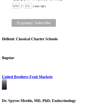
/
( mm / dd )
Hellenic Classical Charter Schools
flagstar
United Brothers Fruit Markets
https://www.unitedbrothersfruitmarkets.com/
https://www.unitedbrothersfruitmarkets.com/
Dr. Spyros Mezitis, MD, PhD, Endocrinology