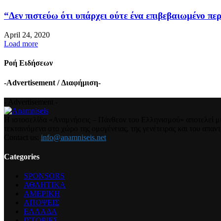
“Δεν πιστεύω ότι υπάρχει ούτε ένα επιβεβαιωμένο περ
April 24, 2020
Load more
Ροή Ειδήσεων
-Advertisement / Διαφήμιση-
- Advertisement -
Η ιστοσελίδα «Αναμνήσεις – Πάνθεον του Ελληνισμού» αποτελεί μια
τεκταινόμενα στο χώρο της ομογένειας, της γενέτειρας και του απα
Contact us:
info@anamniseis.net
Categories
SPONSORS
ΑΘΛΗΤΙΚΑ
ΑΜΕΡΙΚΗ
ΑΠΟΨΕΙΣ
ΕΛΛΑΔΑ
ΙΣΤΟΡΙΕΣ