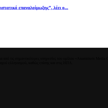
ιστατικό επαναλοίμωξης”, λέει ο...
 από τις σημαντικότερες υπηρεσίες του ομίλου «Anamniseis Media Gr
νταχού ελληνισμού, καθώς επίσης και στις ΗΠΑ.