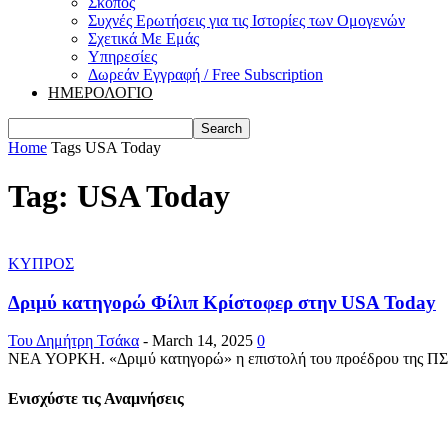
Σκοπός
Συχνές Ερωτήσεις για τις Ιστορίες των Ομογενών
Σχετικά Με Εμάς
Υπηρεσίες
Δωρεάν Εγγραφή / Free Subscription
ΗΜΕΡΟΛΟΓΙΟ
Home
Tags
USA Today
Tag: USA Today
ΚΥΠΡΟΣ
Δριμύ κατηγορώ Φίλιπ Κρίστοφερ στην USA Today
Του Δημήτρη Τσάκα
-
March 14, 2025
0
NEA ΥΟΡΚΗ. «Δριμύ κατηγορώ» η επιστολή του προέδρου της ΠΣΕΚ
Ενισχύστε τις Αναμνήσεις