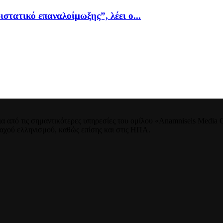
ιστατικό επαναλοίμωξης”, λέει ο...
 από τις σημαντικότερες υπηρεσίες του ομίλου «Anamniseis Media Gr
νταχού ελληνισμού, καθώς επίσης και στις ΗΠΑ.