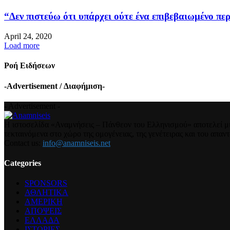
“Δεν πιστεύω ότι υπάρχει ούτε ένα επιβεβαιωμένο περ
April 24, 2020
Load more
Ροή Ειδήσεων
-Advertisement / Διαφήμιση-
- Advertisement -
Η ιστοσελίδα «Αναμνήσεις – Πάνθεον του Ελληνισμού» αποτελεί μια
τεκταινόμενα στο χώρο της ομογένειας, της γενέτειρας και του απα
Contact us:
info@anamniseis.net
Categories
SPONSORS
ΑΘΛΗΤΙΚΑ
ΑΜΕΡΙΚΗ
ΑΠΟΨΕΙΣ
ΕΛΛΑΔΑ
ΙΣΤΟΡΙΕΣ