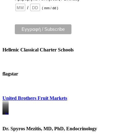
/
( mm / dd )
Hellenic Classical Charter Schools
flagstar
United Brothers Fruit Markets
https://www.unitedbrothersfruitmarkets.com/
https://www.unitedbrothersfruitmarkets.com/
Dr. Spyros Mezitis, MD, PhD, Endocrinology