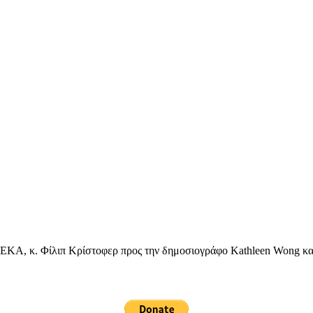
Α, κ. Φίλιπ Κρίστοφερ προς την δημοσιογράφο Kathleen Wong και 