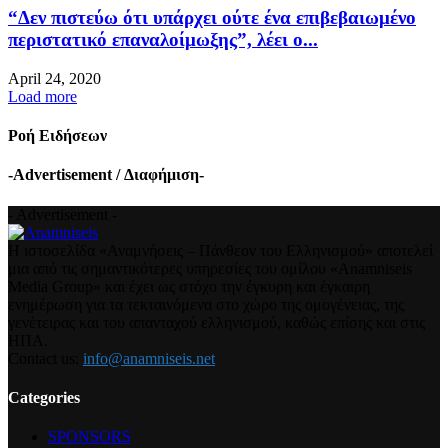
“Δεν πιστεύω ότι υπάρχει ούτε ένα επιβεβαιωμένο
περιστατικό επαναλοίμωξης”, λέει ο...
April 24, 2020
Load more
Ροή Ειδήσεων
-Advertisement / Διαφήμιση-
- Advertisement -
Η ιστοσελίδα «Αναμνήσεις – Πάνθεον του Ελληνισμού» αποτελεί
μια από τις σημαντικότερες υπηρεσίες του ομίλου «Anamniseis
Media Group» και έχει ως στόχο την έγκυρη και έγκαιρη
ενημέρωση για τα τεκταινόμενα στο χώρο της ομογένειας, της
γενέτειρας και του απανταχού ελληνισμού, καθώς επίσης και στις
ΗΠΑ.
Contact us:
info@anamniseis.net
Categories
SPONSORS