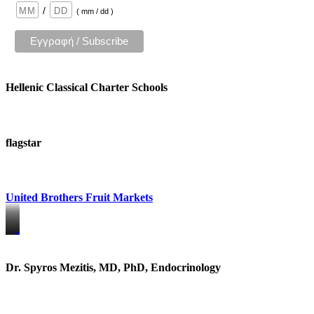
/
( mm / dd )
Hellenic Classical Charter Schools
flagstar
United Brothers Fruit Markets
https://www.unitedbrothersfruitmarkets.com/
https://www.unitedbrothersfruitmarkets.com/
Dr. Spyros Mezitis, MD, PhD, Endocrinology