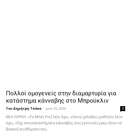
Πολλοί ομογενείς στην διαμαρτυρία για
κατάστημα κάνναβης στο Μπρούκλιν
Του Δημήτρη Τσάκα
-
June 25, 2024
0
ΝΕΑ ΥΟΡΚΗ. «Το Μπέι Ριτζ λέει όχι», «Οκτώ χιλιάδες μαθητές λένε
όχι», «Όχι στα καταστήματα κάνναβης στις γειτονιές μας» ήταν τα
βασικά συνθήματα της...