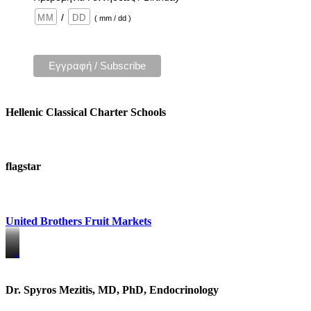
/
( mm / dd )
Hellenic Classical Charter Schools
flagstar
United Brothers Fruit Markets
https://www.unitedbrothersfruitmarkets.com/
https://www.unitedbrothersfruitmarkets.com/
Dr. Spyros Mezitis, MD, PhD, Endocrinology