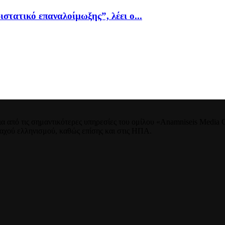
ιστατικό επαναλοίμωξης”, λέει ο...
 από τις σημαντικότερες υπηρεσίες του ομίλου «Anamniseis Media Gr
νταχού ελληνισμού, καθώς επίσης και στις ΗΠΑ.