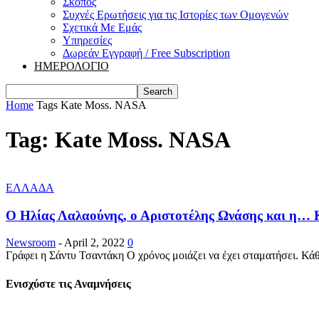
Σκοπός
Συχνές Ερωτήσεις για τις Ιστορίες των Ομογενών
Σχετικά Με Εμάς
Υπηρεσίες
Δωρεάν Εγγραφή / Free Subscription
ΗΜΕΡΟΛΟΓΙΟ
Home
Tags
Kate Moss. NASA
Tag: Kate Moss. NASA
ΕΛΛΑΔΑ
Ο Ηλίας Λαλαούνης, ο Αριστοτέλης Ωνάσης και η… 
Newsroom
-
April 2, 2022
0
Γράφει η Σάντυ Τσαντάκη Ο χρόνος μοιάζει να έχει σταματήσει. Κ
Ενισχύστε τις Αναμνήσεις