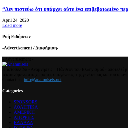
“Δεν πιστεύω ότι υπάρχει ούτε ένα επιβεβαιωμένο περ
April 24, 2020
Load more
Ροή Ειδήσεων
-Advertisement / Διαφήμιση-
- Advertisement -
Η ιστοσελίδα «Αναμνήσεις – Πάνθεον του Ελληνισμού» αποτελεί μια
τεκταινόμενα στο χώρο της ομογένειας, της γενέτειρας και του απα
Contact us:
info@anamniseis.net
Categories
SPONSORS
ΑΘΛΗΤΙΚΑ
ΑΜΕΡΙΚΗ
ΑΠΟΨΕΙΣ
ΕΛΛΑΔΑ
ΙΣΤΟΡΙΕΣ