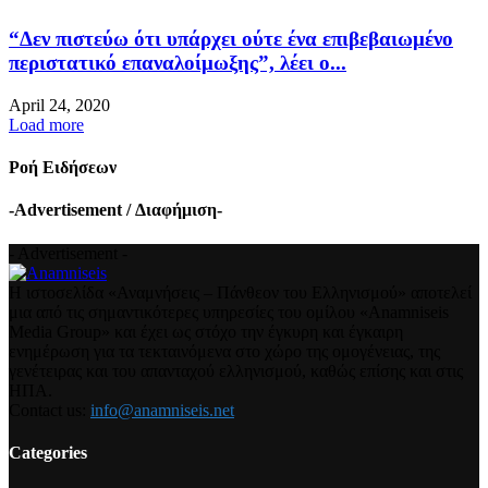
“Δεν πιστεύω ότι υπάρχει ούτε ένα επιβεβαιωμένο
περιστατικό επαναλοίμωξης”, λέει ο...
April 24, 2020
Load more
Ροή Ειδήσεων
-Advertisement / Διαφήμιση-
- Advertisement -
Η ιστοσελίδα «Αναμνήσεις – Πάνθεον του Ελληνισμού» αποτελεί
μια από τις σημαντικότερες υπηρεσίες του ομίλου «Anamniseis
Media Group» και έχει ως στόχο την έγκυρη και έγκαιρη
ενημέρωση για τα τεκταινόμενα στο χώρο της ομογένειας, της
γενέτειρας και του απανταχού ελληνισμού, καθώς επίσης και στις
ΗΠΑ.
Contact us:
info@anamniseis.net
Categories