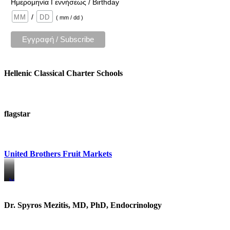
Ημερομηνία Γεννήσεως / Birthday
/
( mm / dd )
Hellenic Classical Charter Schools
flagstar
United Brothers Fruit Markets
https://www.unitedbrothersfruitmarkets.com/
https://www.unitedbrothersfruitmarkets.com/
Dr. Spyros Mezitis, MD, PhD, Endocrinology