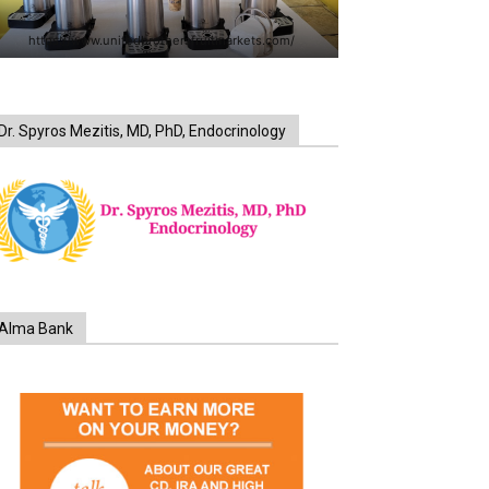
https://www.unitedbrothersfruitmarkets.com/
Dr. Spyros Mezitis, MD, PhD, Endocrinology
Alma Bank