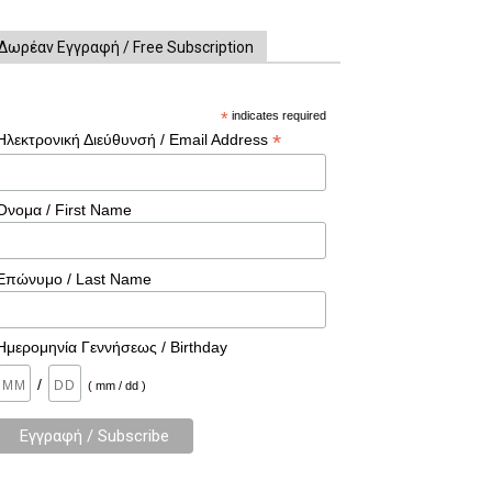
Δωρέαν Εγγραφή / Free Subscription
*
indicates required
*
Ηλεκτρονική Διεύθυνσή / Email Address
Όνομα / First Name
Επώνυμο / Last Name
Ημερομηνία Γεννήσεως / Birthday
/
( mm / dd )