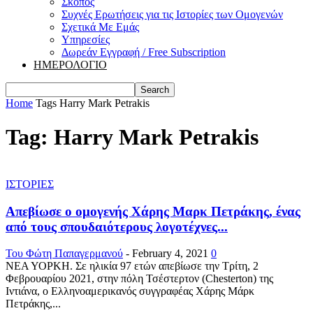
Σκοπός
Συχνές Ερωτήσεις για τις Ιστορίες των Ομογενών
Σχετικά Με Εμάς
Υπηρεσίες
Δωρεάν Εγγραφή / Free Subscription
ΗΜΕΡΟΛΟΓΙΟ
Home
Tags
Harry Mark Petrakis
Tag: Harry Mark Petrakis
ΙΣΤΟΡΙΕΣ
Απεβίωσε ο ομογενής Χάρης Μαρκ Πετράκης, ένας
από τους σπουδαιότερους λογοτέχνες...
Του Φώτη Παπαγερμανού
-
February 4, 2021
0
ΝΕΑ ΥΟΡΚΗ. Σε ηλικία 97 ετών απεβίωσε την Τρίτη, 2
Φεβρουαρίου 2021, στην πόλη Τσέστερτον (Chesterton) της
Ιντιάνα, ο Ελληνοαμερικανός συγγραφέας Χάρης Μάρκ
Πετράκης,...