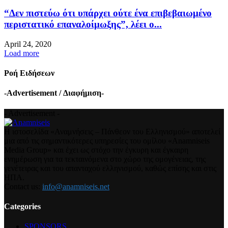
“Δεν πιστεύω ότι υπάρχει ούτε ένα επιβεβαιωμένο
περιστατικό επαναλοίμωξης”, λέει ο...
April 24, 2020
Load more
Ροή Ειδήσεων
-Advertisement / Διαφήμιση-
- Advertisement -
Η ιστοσελίδα «Αναμνήσεις – Πάνθεον του Ελληνισμού» αποτελεί
μια από τις σημαντικότερες υπηρεσίες του ομίλου «Anamniseis
Media Group» και έχει ως στόχο την έγκυρη και έγκαιρη
ενημέρωση για τα τεκταινόμενα στο χώρο της ομογένειας, της
γενέτειρας και του απανταχού ελληνισμού, καθώς επίσης και στις
ΗΠΑ.
Contact us:
info@anamniseis.net
Categories
SPONSORS