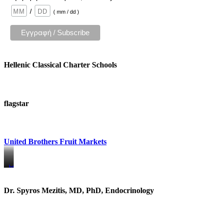
/
( mm / dd )
Hellenic Classical Charter Schools
flagstar
United Brothers Fruit Markets
https://www.unitedbrothersfruitmarkets.com/
https://www.unitedbrothersfruitmarkets.com/
Dr. Spyros Mezitis, MD, PhD, Endocrinology