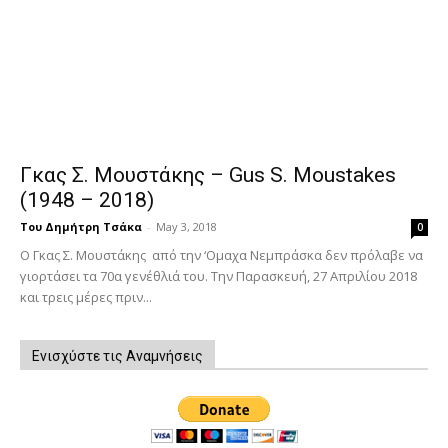
Γκας Σ. Μουστάκης – Gus S. Moustakes
(1948 – 2018)
Του Δημήτρη Τσάκα
-
May 3, 2018
0
Ο Γκας Σ. Μουστάκης από την ‘Ομαχα Νεμπράσκα δεν πρόλαβε να
γιορτάσει τα 70α γενέθλιά του. Την Παρασκευή, 27 Απριλίου 2018
και τρεις μέρες πριν...
Ενισχύστε τις Αναμνήσεις