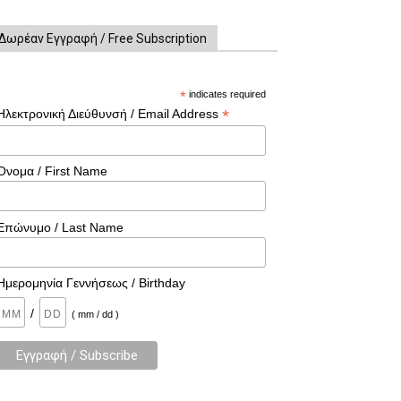
Δωρέαν Εγγραφή / Free Subscription
*
indicates required
*
Ηλεκτρονική Διεύθυνσή / Email Address
Όνομα / First Name
Επώνυμο / Last Name
Ημερομηνία Γεννήσεως / Birthday
/
( mm / dd )