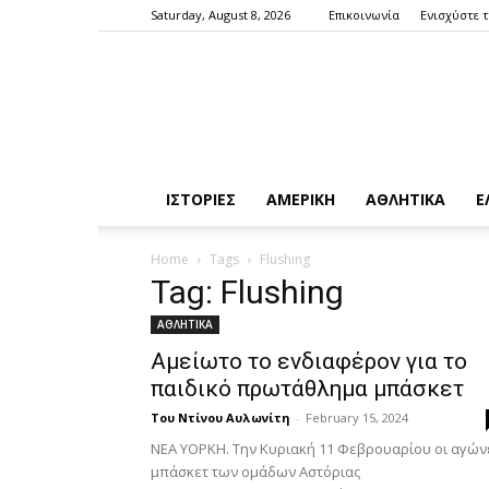
Saturday, August 8, 2026
Επικοινωνία
Ενισχύστε 
ΙΣΤΟΡΙΕΣ
ΑΜΕΡΙΚΗ
ΑΘΛΗΤΙΚΑ
Ε
Home
Tags
Flushing
Tag: Flushing
ΑΘΛΗΤΙΚΑ
Αμείωτο το ενδιαφέρον για το
παιδικό πρωτάθλημα μπάσκετ
Του Ντίνου Αυλωνίτη
-
February 15, 2024
ΝΕΑ ΥΟΡΚΗ. Την Κυριακή 11 Φεβρουαρίου οι αγών
μπάσκετ των ομάδων Αστόριας