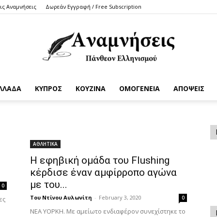
τις Αναμνήσεις
Δωρεάν Εγγραφή / Free Subscription
ΛΛΑΔΑ
ΚΥΠΡΟΣ
ΚΟΥΖΙΝΑ
ΟΜΟΓΕΝΕΙΑ
ΑΠΟΨΕΙΣ
Anamniseis
ΑΘΛΗΤΙΚΑ
Η εφηβική ομάδα του Flushing
κέρδισε έναν αμφίρροπο αγώνα
με του...
0
Του Ντίνου Αυλωνίτη
-
February 3, 2020
0
ες
ΝΕΑ ΥΟΡΚΗ. Με αμείωτο ενδιαφέρον συνεχίστηκε το