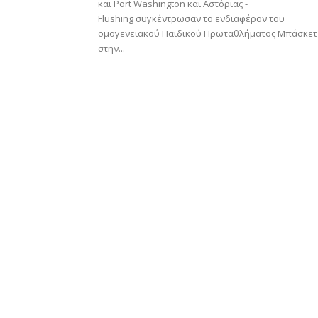
και Port Washington και Αστόριας -
Flushing συγκέντρωσαν το ενδιαφέρον του
ομογενειακού Παιδικού Πρωταθλήματος Μπάσκετ
στην...