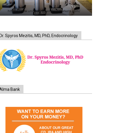
https://www.unitedbrothersfruitmarkets.com/
Dr. Spyros Mezitis, MD, PhD, Endocrinology
Alma Bank