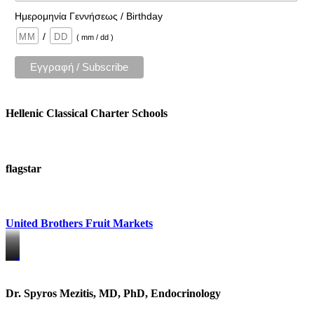
Ημερομηνία Γεννήσεως / Birthday
/
( mm / dd )
Hellenic Classical Charter Schools
flagstar
United Brothers Fruit Markets
https://www.unitedbrothersfruitmarkets.com/
https://www.unitedbrothersfruitmarkets.com/
Dr. Spyros Mezitis, MD, PhD, Endocrinology