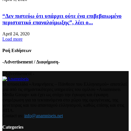
“Δεν πιστεύω ότι υπάρχει ούτε ένα επιβεβαιωμένο
περιστατικό επαναλοίμωξης”, λέει ο...
April 24, 2020
Load more
Ροή Ειδήσεων
-Advertisement / Διαφήμιση-
- Advertisement -
Η ιστοσελίδα «Αναμνήσεις – Πάνθεον του Ελληνισμού» αποτελεί
μια από τις σημαντικότερες υπηρεσίες του ομίλου «Anamniseis
Media Group» και έχει ως στόχο την έγκυρη και έγκαιρη
ενημέρωση για τα τεκταινόμενα στο χώρο της ομογένειας, της
γενέτειρας και του απανταχού ελληνισμού, καθώς επίσης και στις
ΗΠΑ.
Contact us:
info@anamniseis.net
Categories