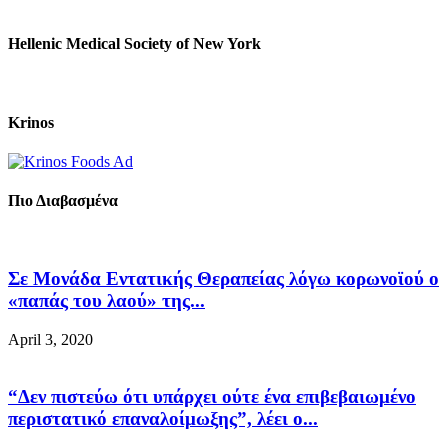
Hellenic Medical Society of New York
Krinos
Πιο Διαβασμένα
Σε Μονάδα Εντατικής Θεραπείας λόγω κορωνοϊού ο
«παπάς του λαού» της...
April 3, 2020
“Δεν πιστεύω ότι υπάρχει ούτε ένα επιβεβαιωμένο
περιστατικό επαναλοίμωξης”, λέει ο...