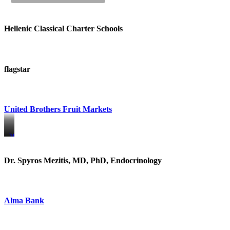
Hellenic Classical Charter Schools
flagstar
United Brothers Fruit Markets
https://www.unitedbrothersfruitmarkets.com/
https://www.unitedbrothersfruitmarkets.com/
Dr. Spyros Mezitis, MD, PhD, Endocrinology
Alma Bank