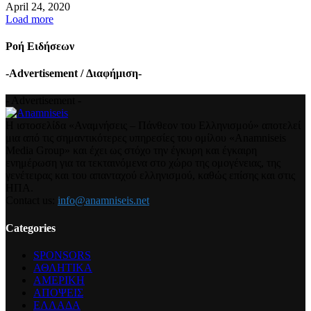
April 24, 2020
Load more
Ροή Ειδήσεων
-Advertisement / Διαφήμιση-
- Advertisement -
Η ιστοσελίδα «Αναμνήσεις – Πάνθεον του Ελληνισμού» αποτελεί
μια από τις σημαντικότερες υπηρεσίες του ομίλου «Anamniseis
Media Group» και έχει ως στόχο την έγκυρη και έγκαιρη
ενημέρωση για τα τεκταινόμενα στο χώρο της ομογένειας, της
γενέτειρας και του απανταχού ελληνισμού, καθώς επίσης και στις
ΗΠΑ.
Contact us:
info@anamniseis.net
Categories
SPONSORS
ΑΘΛΗΤΙΚΑ
ΑΜΕΡΙΚΗ
ΑΠΟΨΕΙΣ
ΕΛΛΑΔΑ