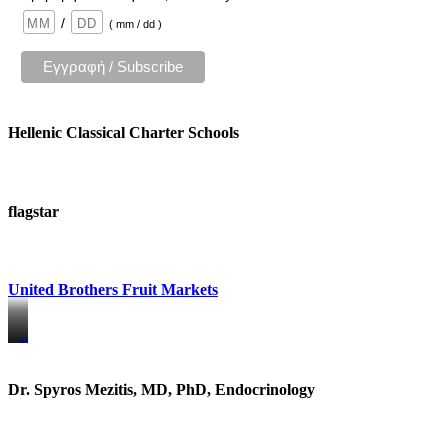
/
( mm / dd )
Hellenic Classical Charter Schools
flagstar
United Brothers Fruit Markets
https://www.unitedbrothersfruitmarkets.com/
https://www.unitedbrothersfruitmarkets.com/
Dr. Spyros Mezitis, MD, PhD, Endocrinology