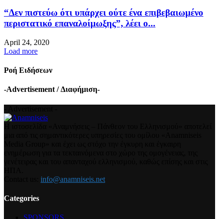
“Δεν πιστεύω ότι υπάρχει ούτε ένα επιβεβαιωμένο
περιστατικό επαναλοίμωξης”, λέει ο...
April 24, 2020
Load more
Ροή Ειδήσεων
-Advertisement / Διαφήμιση-
- Advertisement -
Η ιστοσελίδα «Αναμνήσεις – Πάνθεον του Ελληνισμού» αποτελεί
μια από τις σημαντικότερες υπηρεσίες του ομίλου «Anamniseis
Media Group» και έχει ως στόχο την έγκυρη και έγκαιρη
ενημέρωση για τα τεκταινόμενα στο χώρο της ομογένειας, της
γενέτειρας και του απανταχού ελληνισμού, καθώς επίσης και στις
ΗΠΑ.
Contact us:
info@anamniseis.net
Categories
SPONSORS