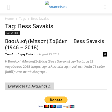
Home
Tags
Bess Savakis
Tag: Bess Savakis
ΙΣΤΟΡΙΕΣ
Βασιλική (Μπέση) Σαβάκη – Bess Savakis
(1946 – 2018)
Του Δημήτρη Τσάκα
-
August 23, 2018
0
Η Βασιλική (Μπέση) Σαβάκη (Bess Savakis) την Τετάρτη 22
Αυγούστου 2018 άφησε την τελευταία της πνοή σε ηλικία 71 ετών
βυθίζοντας σε πένθος την...
Ενισχύστε τις Αναμνήσεις