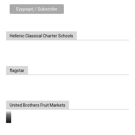
Hellenic Classical Charter Schools
flagstar
United Brothers Fruit Markets
https://www.unitedbrothersfruitmarkets.com/
https://www.unitedbrothersfruitmarkets.com/