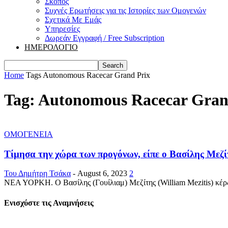
Σκοπός
Συχνές Ερωτήσεις για τις Ιστορίες των Ομογενών
Σχετικά Με Εμάς
Υπηρεσίες
Δωρεάν Εγγραφή / Free Subscription
ΗΜΕΡΟΛΟΓΙΟ
Home
Tags
Autonomous Racecar Grand Prix
Tag: Autonomous Racecar Gran
ΟΜΟΓΕΝΕΙΑ
Τίμησα την χώρα των προγόνων, είπε ο Βασίλης Μεζίτ
Του Δημήτρη Τσάκα
-
August 6, 2023
2
ΝΕΑ ΥΟΡΚΗ. Ο Βασίλης (Γουίλιαμ) Μεζίτης (William Mezitis) κέρδι
Ενισχύστε τις Αναμνήσεις