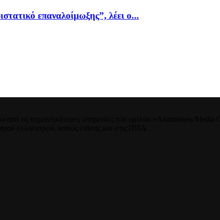
ιστατικό επαναλοίμωξης”, λέει ο...
 από τις σημαντικότερες υπηρεσίες του ομίλου «Anamniseis Media Gr
νταχού ελληνισμού, καθώς επίσης και στις ΗΠΑ.