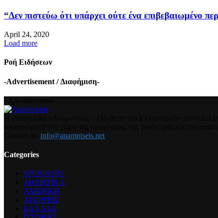
“Δεν πιστεύω ότι υπάρχει ούτε ένα επιβεβαιωμένο περ
April 24, 2020
Load more
Ροή Ειδήσεων
-Advertisement / Διαφήμιση-
- Advertisement -
Η ιστοσελίδα «Αναμνήσεις – Πάνθεον του Ελληνισμού» αποτελεί μια
τεκταινόμενα στο χώρο της ομογένειας, της γενέτειρας και του απα
Contact us:
info@anamniseis.net
Categories
SPONSORS
ΑΘΛΗΤΙΚΑ
ΑΜΕΡΙΚΗ
ΑΠΟΨΕΙΣ
ΕΛΛΑΔΑ
ΙΣΤΟΡΙΕΣ