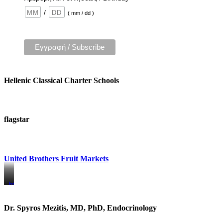
/
( mm / dd )
Hellenic Classical Charter Schools
flagstar
United Brothers Fruit Markets
https://www.unitedbrothersfruitmarkets.com/
https://www.unitedbrothersfruitmarkets.com/
Dr. Spyros Mezitis, MD, PhD, Endocrinology