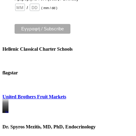
/
( mm / dd )
Hellenic Classical Charter Schools
flagstar
United Brothers Fruit Markets
https://www.unitedbrothersfruitmarkets.com/
https://www.unitedbrothersfruitmarkets.com/
Dr. Spyros Mezitis, MD, PhD, Endocrinology