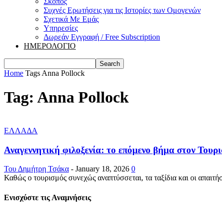
Σκοπός
Συχνές Ερωτήσεις για τις Ιστορίες των Ομογενών
Σχετικά Με Εμάς
Υπηρεσίες
Δωρεάν Εγγραφή / Free Subscription
ΗΜΕΡΟΛΟΓΙΟ
Home
Tags
Anna Pollock
Tag: Anna Pollock
ΕΛΛΑΔΑ
Αναγεννητική φιλοξενία: το επόμενο βήμα στον Τουρ
Του Δημήτρη Τσάκα
-
January 18, 2026
0
Καθώς ο τουρισμός συνεχώς αναπτύσσεται, τα ταξίδια και οι απαιτήσει
Ενισχύστε τις Αναμνήσεις