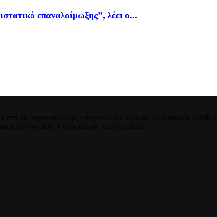
ιστατικό επαναλοίμωξης”, λέει ο...
 από τις σημαντικότερες υπηρεσίες του ομίλου «Anamniseis Media Gr
νταχού ελληνισμού, καθώς επίσης και στις ΗΠΑ.