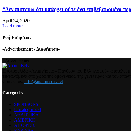
“Δεν πιστεύω ότι υπάρχει ούτε ένα επιβεβαιωμένο περ
April 24, 2020
Load more
Ροή Ειδήσεων
-Advertisement / Διαφήμιση-
- Advertisement -
Η ιστοσελίδα «Αναμνήσεις – Πάνθεον του Ελληνισμού» αποτελεί μια
τεκταινόμενα στο χώρο της ομογένειας, της γενέτειρας και του απα
Contact us:
info@anamniseis.net
Categories
SPONSORS
Uncategorized
ΑΘΛΗΤΙΚΑ
ΑΜΕΡΙΚΗ
ΑΠΟΨΕΙΣ
ΕΛΛΑΔΑ