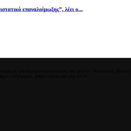
ιστατικό επαναλοίμωξης”, λέει ο...
 από τις σημαντικότερες υπηρεσίες του ομίλου «Anamniseis Media Gr
νταχού ελληνισμού, καθώς επίσης και στις ΗΠΑ.