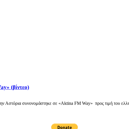
ay» (βίντεο)
ν Αστόρια συνονομάστηκε σε «Aktina FM Way» προς τιμή του ελλ