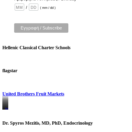
/
( mm / dd )
Hellenic Classical Charter Schools
flagstar
United Brothers Fruit Markets
https://www.unitedbrothersfruitmarkets.com/
https://www.unitedbrothersfruitmarkets.com/
Dr. Spyros Mezitis, MD, PhD, Endocrinology