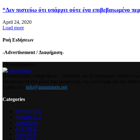
“Δεν πιστεύω ότι υπάρχει ούτε ένα επιβεβαιωμένο περ
April 24, 2020
Load more
Ροή Ειδήσεων
-Advertisement / Διαφήμιση-
- Advertisement -
Η ιστοσελίδα «Αναμνήσεις – Πάνθεον του Ελληνισμού» αποτελεί μια
τεκταινόμενα στο χώρο της ομογένειας, της γενέτειρας και του απα
Contact us:
info@anamniseis.net
Categories
SPONSORS
ΑΘΛΗΤΙΚΑ
ΑΜΕΡΙΚΗ
ΑΠΟΨΕΙΣ
ΕΛΛΑΔΑ
ΙΣΤΟΡΙΕΣ