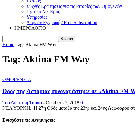
Σκοπός
Συχνές Ερωτήσεις για τις Ιστορίες των Ομογενών
Σχετικά Με Εμάς
Υπηρεσίες
Δωρεάν Εγγραφή / Free Subscription
ΗΜΕΡΟΛΟΓΙΟ
Home
Tags
Aktina FM Way
Tag: Aktina FM Way
ΟΜΟΓΕΝΕΙΑ
Οδός της Αστόριας συνονομάστηκε σε «Aktina FM W
Του Δημήτρη Τσάκα
-
October 27, 2018
0
ΝΕΑ ΥΟΡΚΗ. Η 27η Οδός μεταξύ της 23ης και 24ης Λεωφόρου στη
Ενισχύστε τις Αναμνήσεις