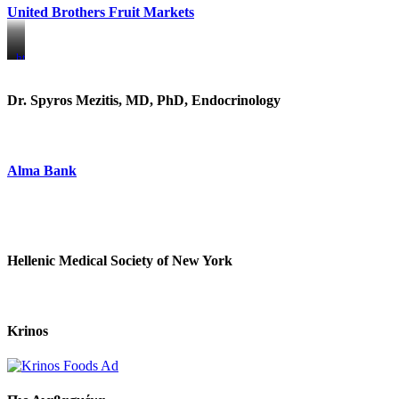
United Brothers Fruit Markets
https://www.unitedbrothersfruitmarkets.com/
https://www.unitedbrothersfruitmarkets.com/
Dr. Spyros Mezitis, MD, PhD, Endocrinology
Alma Bank
Hellenic Medical Society of New York
Krinos