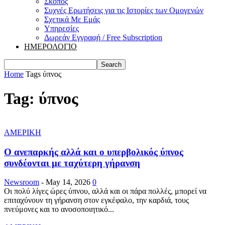
Σκοπός
Συχνές Ερωτήσεις για τις Ιστορίες των Ομογενών
Σχετικά Με Εμάς
Υπηρεσίες
Δωρεάν Εγγραφή / Free Subscription
ΗΜΕΡΟΛΟΓΙΟ
Home
Tags
ύπνος
Tag: ύπνος
ΑΜΕΡΙΚΗ
Ο ανεπαρκής αλλά και ο υπερβολικός ύπνος
συνδέονται με ταχύτερη γήρανση
Newsroom
-
May 14, 2026
0
Οι πολύ λίγες ώρες ύπνου, αλλά και οι πάρα πολλές, μπορεί να
επιταχύνουν τη γήρανση στον εγκέφαλο, την καρδιά, τους
πνεύμονες και το ανοσοποιητικό...