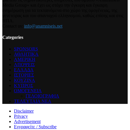
Media Group» και έχει ως στόχο την έγκυρη και έγκαιρη
ενημέρωση για τα τεκταινόμενα στο χώρο της ομογένειας, της
γενέτειρας και του απανταχού ελληνισμού, καθώς επίσης και στις
ΗΠΑ.
Contact us:
info@anamniseis.net
Categories
SPONSORS
ΑΘΛΗΤΙΚΑ
ΑΜΕΡΙΚΗ
ΑΠΟΨΕΙΣ
ΕΛΛΑΔΑ
ΙΣΤΟΡΙΕΣ
ΚΟΥΖΙΝΑ
ΚΥΠΡΟΣ
ΟΜΟΓΕΝΕΙΑ
ΓΕΛΟΙΟΓΡΑΦΙΑ
ΤΕΛΕΥΤΑΙΑ ΝΕΑ
Disclaimer
Privacy
Advertisement
Εγγραφείτε / Subscribe