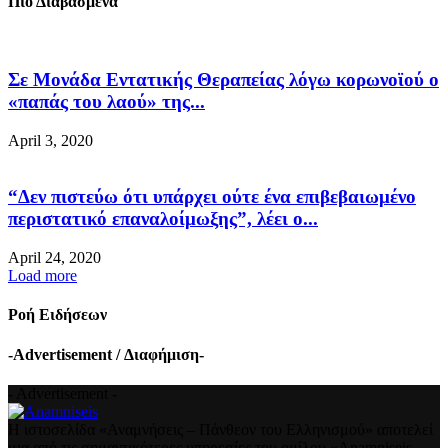
Πιο Διαβασμένα
Σε Μονάδα Εντατικής Θεραπείας λόγω κορωνοϊού ο
«παπάς του λαού» της...
April 3, 2020
“Δεν πιστεύω ότι υπάρχει ούτε ένα επιβεβαιωμένο
περιστατικό επαναλοίμωξης”, λέει ο...
April 24, 2020
Load more
Ροή Ειδήσεων
-Advertisement / Διαφήμιση-
- Advertisement -
Η ιστοσελίδα «Αναμνήσεις – Πάνθεον του Ελληνισμού» αποτελεί
μια από τις σημαντικότερες υπηρεσίες του ομίλου «Anamniseis