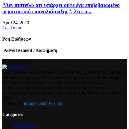
“Δεν πιστεύω ότι υπάρχει ούτε ένα επιβεβαιωμένο
περιστατικό επαναλοίμωξης”, λέει ο...
April 24, 2020
Load more
Ροή Ειδήσεων
-Advertisement / Διαφήμιση-
- Advertisement -
Η ιστοσελίδα «Αναμνήσεις – Πάνθεον του Ελληνισμού» αποτελεί
μια από τις σημαντικότερες υπηρεσίες του ομίλου «Anamniseis
Media Group» και έχει ως στόχο την έγκυρη και έγκαιρη
ενημέρωση για τα τεκταινόμενα στο χώρο της ομογένειας, της
γενέτειρας και του απανταχού ελληνισμού, καθώς επίσης και στις
ΗΠΑ.
Contact us:
info@anamniseis.net
Categories
SPONSORS