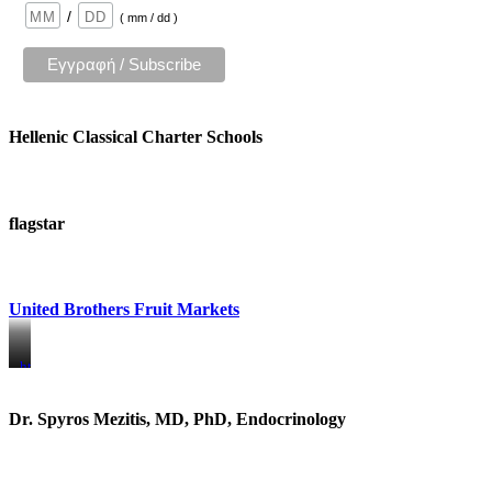
/
( mm / dd )
Hellenic Classical Charter Schools
flagstar
United Brothers Fruit Markets
https://www.unitedbrothersfruitmarkets.com/
https://www.unitedbrothersfruitmarkets.com/
Dr. Spyros Mezitis, MD, PhD, Endocrinology