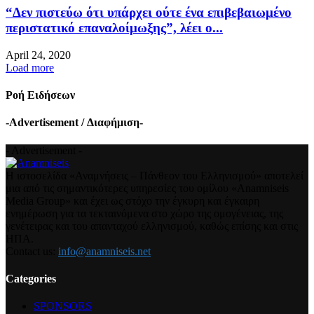
“Δεν πιστεύω ότι υπάρχει ούτε ένα επιβεβαιωμένο
περιστατικό επαναλοίμωξης”, λέει ο...
April 24, 2020
Load more
Ροή Ειδήσεων
-Advertisement / Διαφήμιση-
- Advertisement -
Η ιστοσελίδα «Αναμνήσεις – Πάνθεον του Ελληνισμού» αποτελεί
μια από τις σημαντικότερες υπηρεσίες του ομίλου «Anamniseis
Media Group» και έχει ως στόχο την έγκυρη και έγκαιρη
ενημέρωση για τα τεκταινόμενα στο χώρο της ομογένειας, της
γενέτειρας και του απανταχού ελληνισμού, καθώς επίσης και στις
ΗΠΑ.
Contact us:
info@anamniseis.net
Categories
SPONSORS