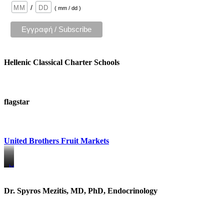
/
( mm / dd )
Hellenic Classical Charter Schools
flagstar
United Brothers Fruit Markets
https://www.unitedbrothersfruitmarkets.com/
https://www.unitedbrothersfruitmarkets.com/
Dr. Spyros Mezitis, MD, PhD, Endocrinology