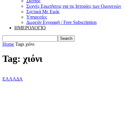
Σκοπός
Συχνές Ερωτήσεις για τις Ιστορίες των Ομογενών
Σχετικά Με Εμάς
Υπηρεσίες
Δωρεάν Εγγραφή / Free Subscription
ΗΜΕΡΟΛΟΓΙΟ
Home
Tags
χιόνι
Tag: χιόνι
ΕΛΛΑΔΑ