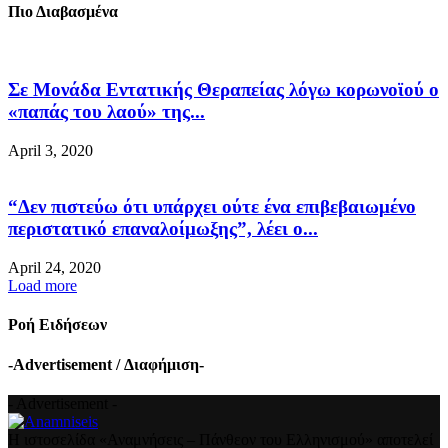
Πιο Διαβασμένα
Σε Μονάδα Εντατικής Θεραπείας λόγω κορωνοϊού ο
«παπάς του λαού» της...
April 3, 2020
“Δεν πιστεύω ότι υπάρχει ούτε ένα επιβεβαιωμένο
περιστατικό επαναλοίμωξης”, λέει ο...
April 24, 2020
Load more
Ροή Ειδήσεων
-Advertisement / Διαφήμιση-
- Advertisement -
Η ιστοσελίδα «Αναμνήσεις – Πάνθεον του Ελληνισμού» αποτελεί