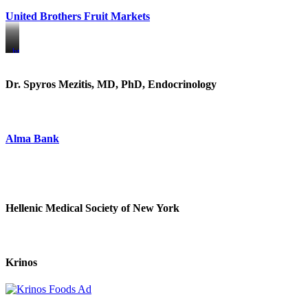
United Brothers Fruit Markets
https://www.unitedbrothersfruitmarkets.com/
https://www.unitedbrothersfruitmarkets.com/
Dr. Spyros Mezitis, MD, PhD, Endocrinology
Alma Bank
Hellenic Medical Society of New York
Krinos