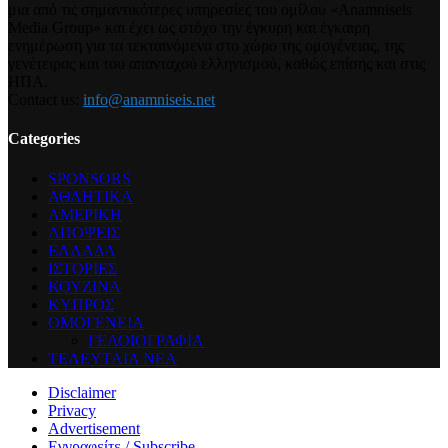
μια από τις σημαντικότερες υπηρεσίες του ομίλου «Anamniseis
Media Group» και έχει ως στόχο την έγκυρη και έγκαιρη
ενημέρωση για τα τεκταινόμενα στο χώρο της ομογένειας, της
γενέτειρας και του απανταχού ελληνισμού, καθώς επίσης και στις
ΗΠΑ.
Contact us:
info@anamniseis.net
Categories
SPONSORS
ΑΘΛΗΤΙΚΑ
ΑΜΕΡΙΚΗ
ΑΠΟΨΕΙΣ
ΕΛΛΑΔΑ
ΙΣΤΟΡΙΕΣ
ΚΟΥΖΙΝΑ
ΚΥΠΡΟΣ
ΟΜΟΓΕΝΕΙΑ
ΓΕΛΟΙΟΓΡΑΦΙΑ
ΤΕΛΕΥΤΑΙΑ ΝΕΑ
Disclaimer
Privacy
Advertisement
Εγγραφείτε / Subscribe