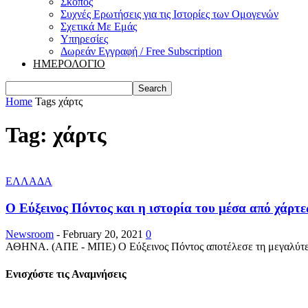
Σκοπός
Συχνές Ερωτήσεις για τις Ιστορίες των Ομογενών
Σχετικά Με Εμάς
Υπηρεσίες
Δωρεάν Εγγραφή / Free Subscription
ΗΜΕΡΟΛΟΓΙΟ
Home
Tags
χάρτς
Tag: χάρτς
ΕΛΛΑΔΑ
Ο Εύξεινος Πόντος και η ιστορία του μέσα από χάρτε
Newsroom
-
February 20, 2021
0
ΑΘΗΝΑ. (ΑΠΕ - ΜΠΕ) Ο Εύξεινος Πόντος αποτέλεσε τη μεγαλύτερη 
Ενισχύστε τις Αναμνήσεις