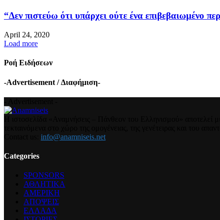
“Δεν πιστεύω ότι υπάρχει ούτε ένα επιβεβαιωμένο περ
April 24, 2020
Load more
Ροή Ειδήσεων
-Advertisement / Διαφήμιση-
- Advertisement -
Η ιστοσελίδα «Αναμνήσεις – Πάνθεον του Ελληνισμού» αποτελεί μια
τεκταινόμενα στο χώρο της ομογένειας, της γενέτειρας και του απα
Contact us:
info@anamniseis.net
Categories
SPONSORS
ΑΘΛΗΤΙΚΑ
ΑΜΕΡΙΚΗ
ΑΠΟΨΕΙΣ
ΕΛΛΑΔΑ
ΙΣΤΟΡΙΕΣ