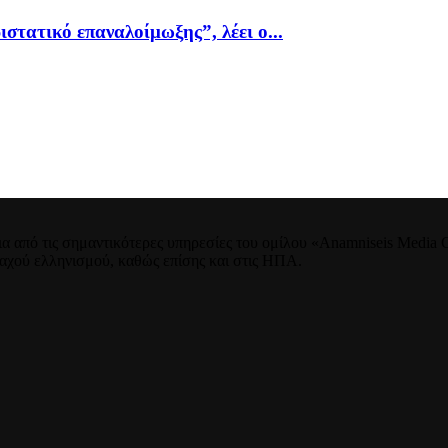
ιστατικό επαναλοίμωξης”, λέει ο...
 από τις σημαντικότερες υπηρεσίες του ομίλου «Anamniseis Media Gr
νταχού ελληνισμού, καθώς επίσης και στις ΗΠΑ.