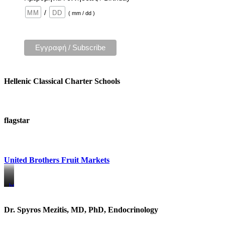
/
( mm / dd )
Hellenic Classical Charter Schools
flagstar
United Brothers Fruit Markets
https://www.unitedbrothersfruitmarkets.com/
https://www.unitedbrothersfruitmarkets.com/
Dr. Spyros Mezitis, MD, PhD, Endocrinology