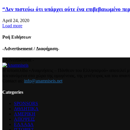
“Δεν πιστεύω ότι υπάρχει ούτε ένα επιβεβαιωμένο περ
April 24, 2020
Load more
Ροή Ειδήσεων
-Advertisement / Διαφήμιση-
- Advertisement -
Η ιστοσελίδα «Αναμνήσεις – Πάνθεον του Ελληνισμού» αποτελεί μια
τεκταινόμενα στο χώρο της ομογένειας, της γενέτειρας και του απα
Contact us:
info@anamniseis.net
Categories
SPONSORS
ΑΘΛΗΤΙΚΑ
ΑΜΕΡΙΚΗ
ΑΠΟΨΕΙΣ
ΕΛΛΑΔΑ
ΙΣΤΟΡΙΕΣ