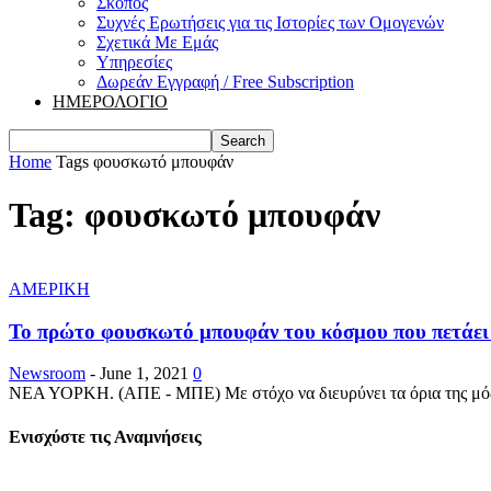
Σκοπός
Συχνές Ερωτήσεις για τις Ιστορίες των Ομογενών
Σχετικά Με Εμάς
Υπηρεσίες
Δωρεάν Εγγραφή / Free Subscription
ΗΜΕΡΟΛΟΓΙΟ
Home
Tags
φουσκωτό μπουφάν
Tag: φουσκωτό μπουφάν
ΑΜΕΡΙΚΗ
Το πρώτο φουσκωτό μπουφάν του κόσμου που πετάει
Newsroom
-
June 1, 2021
0
ΝΕΑ ΥΟΡΚΗ. (ΑΠΕ - ΜΠΕ) Με στόχο να διευρύνει τα όρια της μόδ
Ενισχύστε τις Αναμνήσεις