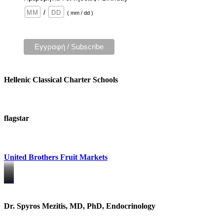
/
( mm / dd )
Hellenic Classical Charter Schools
flagstar
United Brothers Fruit Markets
https://www.unitedbrothersfruitmarkets.com/
https://www.unitedbrothersfruitmarkets.com/
Dr. Spyros Mezitis, MD, PhD, Endocrinology