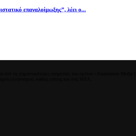
ιστατικό επαναλοίμωξης”, λέει ο...
 από τις σημαντικότερες υπηρεσίες του ομίλου «Anamniseis Media Gr
νταχού ελληνισμού, καθώς επίσης και στις ΗΠΑ.