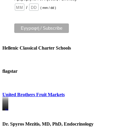
/
( mm / dd )
Hellenic Classical Charter Schools
flagstar
United Brothers Fruit Markets
https://www.unitedbrothersfruitmarkets.com/
https://www.unitedbrothersfruitmarkets.com/
Dr. Spyros Mezitis, MD, PhD, Endocrinology