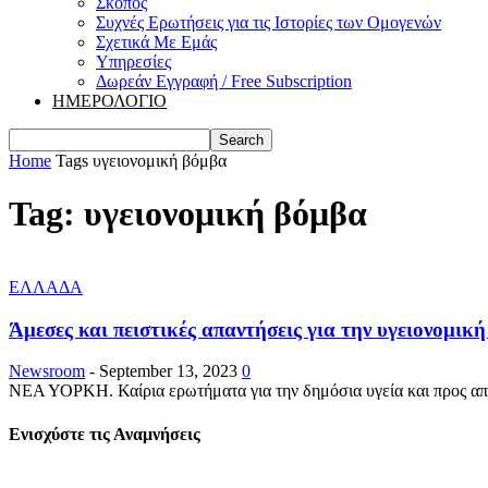
Σκοπός
Συχνές Ερωτήσεις για τις Ιστορίες των Ομογενών
Σχετικά Με Εμάς
Υπηρεσίες
Δωρεάν Εγγραφή / Free Subscription
ΗΜΕΡΟΛΟΓΙΟ
Home
Tags
υγειονομική βόμβα
Tag: υγειονομική βόμβα
ΕΛΛΑΔΑ
Άμεσες και πειστικές απαντήσεις για την υγειονομική 
Newsroom
-
September 13, 2023
0
ΝΕΑ ΥΟΡΚΗ. Καίρια ερωτήματα για την δημόσια υγεία και προς απο
Ενισχύστε τις Αναμνήσεις