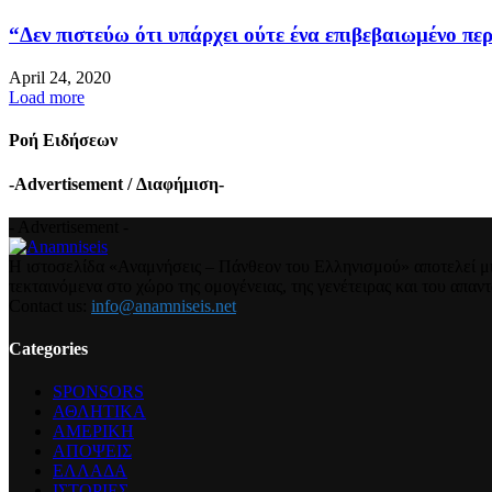
“Δεν πιστεύω ότι υπάρχει ούτε ένα επιβεβαιωμένο περ
April 24, 2020
Load more
Ροή Ειδήσεων
-Advertisement / Διαφήμιση-
- Advertisement -
Η ιστοσελίδα «Αναμνήσεις – Πάνθεον του Ελληνισμού» αποτελεί μια
τεκταινόμενα στο χώρο της ομογένειας, της γενέτειρας και του απα
Contact us:
info@anamniseis.net
Categories
SPONSORS
ΑΘΛΗΤΙΚΑ
ΑΜΕΡΙΚΗ
ΑΠΟΨΕΙΣ
ΕΛΛΑΔΑ
ΙΣΤΟΡΙΕΣ