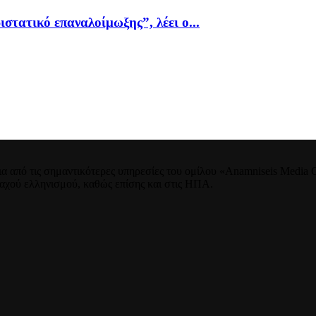
ιστατικό επαναλοίμωξης”, λέει ο...
 από τις σημαντικότερες υπηρεσίες του ομίλου «Anamniseis Media Gr
νταχού ελληνισμού, καθώς επίσης και στις ΗΠΑ.