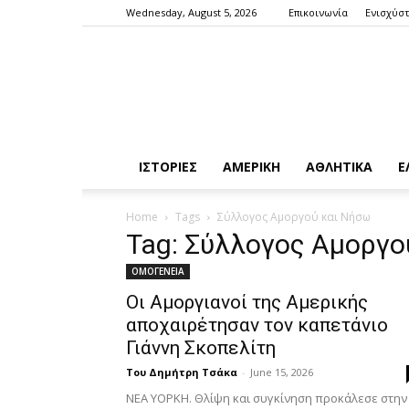
Wednesday, August 5, 2026
Επικοινωνία
Ενισχύστ
ΙΣΤΟΡΙΕΣ
ΑΜΕΡΙΚΗ
ΑΘΛΗΤΙΚΑ
Ε
Home
Tags
Σύλλογος Αμοργού και Νήσω
Tag: Σύλλογος Αμοργο
ΟΜΟΓΕΝΕΙΑ
Οι Αμοργιανοί της Αμερικής
αποχαιρέτησαν τον καπετάνιο
Γιάννη Σκοπελίτη
Του Δημήτρη Τσάκα
-
June 15, 2026
ΝΕΑ ΥΟΡΚΗ. Θλίψη και συγκίνηση προκάλεσε στην