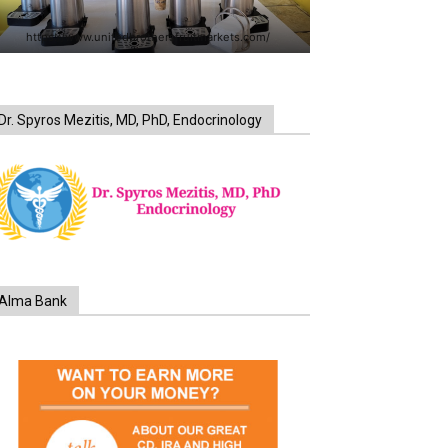
https://www.unitedbrothersfruitmarkets.com/
Dr. Spyros Mezitis, MD, PhD, Endocrinology
Alma Bank