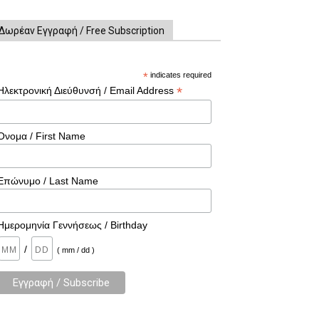
Δωρέαν Εγγραφή / Free Subscription
*
indicates required
*
Ηλεκτρονική Διεύθυνσή / Email Address
Όνομα / First Name
Επώνυμο / Last Name
Ημερομηνία Γεννήσεως / Birthday
/
( mm / dd )