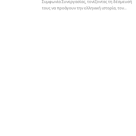
Συμφωνία Συνεργασίας, τονίζοντας τη δέσμευσή
τους να προάγουν την ελληνική ιστορία, τον...