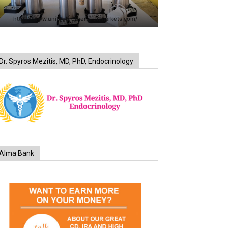
https://www.unitedbrothersfruitmarkets.com/
Dr. Spyros Mezitis, MD, PhD, Endocrinology
Alma Bank