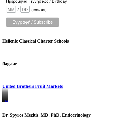
Ημερομηνία Γεννήσεως / Birthday
/
( mm / dd )
Hellenic Classical Charter Schools
flagstar
United Brothers Fruit Markets
https://www.unitedbrothersfruitmarkets.com/
https://www.unitedbrothersfruitmarkets.com/
Dr. Spyros Mezitis, MD, PhD, Endocrinology