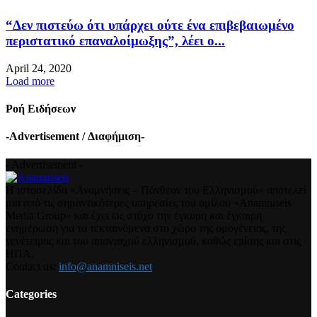
“Δεν πιστεύω ότι υπάρχει ούτε ένα επιβεβαιωμένο
περιστατικό επαναλοίμωξης”, λέει ο...
April 24, 2020
Load more
Ροή Ειδήσεων
-Advertisement / Διαφήμιση-
- Advertisement -
Η ιστοσελίδα «Αναμνήσεις – Πάνθεον του Ελληνισμού» αποτελεί
μια από τις σημαντικότερες υπηρεσίες του ομίλου «Anamniseis
Media Group» και έχει ως στόχο την έγκυρη και έγκαιρη
ενημέρωση για τα τεκταινόμενα στο χώρο της ομογένειας, της
γενέτειρας και του απανταχού ελληνισμού, καθώς επίσης και στις
ΗΠΑ.
Contact us:
info@anamniseis.net
Categories