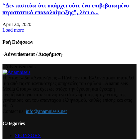
“Δεν πιστεύω ότι υπάρχει ούτε ένα επιβεβαιωμένο
περιστατικό επαναλοίμωξης”, λέει ο...
April 24, 2020
Load more
Ροή Ειδήσεων
-Advertisement / Διαφήμιση-
- Advertisement -
Η ιστοσελίδα «Αναμνήσεις – Πάνθεον του Ελληνισμού» αποτελεί
μια από τις σημαντικότερες υπηρεσίες του ομίλου «Anamniseis
Media Group» και έχει ως στόχο την έγκυρη και έγκαιρη
ενημέρωση για τα τεκταινόμενα στο χώρο της ομογένειας, της
γενέτειρας και του απανταχού ελληνισμού, καθώς επίσης και στις
ΗΠΑ.
Contact us:
info@anamniseis.net
Categories
SPONSORS