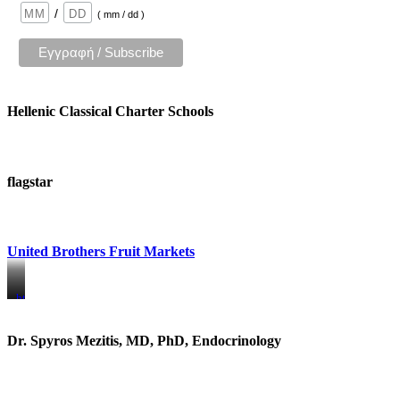
/
( mm / dd )
Hellenic Classical Charter Schools
flagstar
United Brothers Fruit Markets
https://www.unitedbrothersfruitmarkets.com/
https://www.unitedbrothersfruitmarkets.com/
Dr. Spyros Mezitis, MD, PhD, Endocrinology