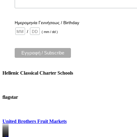
Ημερομηνία Γεννήσεως / Birthday
/
( mm / dd )
Hellenic Classical Charter Schools
flagstar
United Brothers Fruit Markets
https://www.unitedbrothersfruitmarkets.com/
https://www.unitedbrothersfruitmarkets.com/