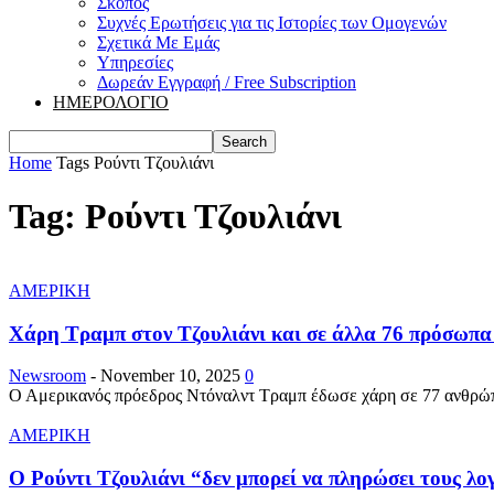
Σκοπός
Συχνές Ερωτήσεις για τις Ιστορίες των Ομογενών
Σχετικά Με Εμάς
Υπηρεσίες
Δωρεάν Εγγραφή / Free Subscription
ΗΜΕΡΟΛΟΓΙΟ
Home
Tags
Ρούντι Τζουλιάνι
Tag: Ρούντι Τζουλιάνι
ΑΜΕΡΙΚΗ
Χάρη Τραμπ στον Τζουλιάνι και σε άλλα 76 πρόσωπα
Newsroom
-
November 10, 2025
0
Ο Αμερικανός πρόεδρος Ντόναλντ Τραμπ έδωσε χάρη σε 77 ανθρώπο
ΑΜΕΡΙΚΗ
Ο Ρούντι Τζουλιάνι “δεν μπορεί να πληρώσει τους λ