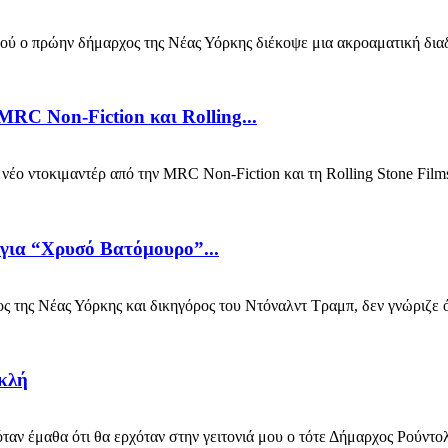
ύ ο πρώην δήμαρχος της Νέας Υόρκης διέκοψε μια ακροαματική διαδικ
MRC Non-Fiction και Rolling...
 ντοκιμαντέρ από την MRC Non-Fiction και τη Rolling Stone Films 
 για “Χρυσό Βατόμουρο”...
ης Νέας Υόρκης και δικηγόρος του Ντόναλντ Τραμπ, δεν γνώριζε ότ
κλή
 έμαθα ότι θα ερχόταν στην γειτονιά μου ο τότε Δήμαρχος Ρούντολ