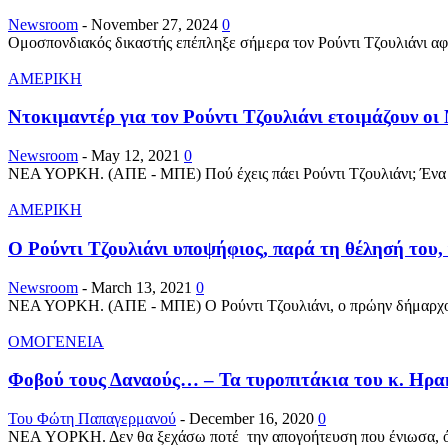
Newsroom
-
November 27, 2024
0
Ομοσπονδιακός δικαστής επέπληξε σήμερα τον Ρούντι Τζουλιάνι αφο
ΑΜΕΡΙΚΗ
Ντοκιμαντέρ για τον Ρούντι Τζουλιάνι ετοιμάζουν οι 
Newsroom
-
May 12, 2021
0
ΝΕΑ ΥΟΡΚΗ. (ΑΠΕ - ΜΠΕ) Πού έχεις πάει Ρούντι Τζουλιάνι; Ένα νέο
ΑΜΕΡΙΚΗ
Ο Ρούντι Τζουλιάνι υποψήφιος, παρά τη θέλησή του,
Newsroom
-
March 13, 2021
0
ΝΕΑ ΥΟΡΚΗ. (ΑΠΕ - ΜΠΕ) Ο Ρούντι Τζουλιάνι, ο πρώην δήμαρχος τ
ΟΜΟΓΕΝΕΙΑ
Φοβού τους Δαναούς… – Τα τυροπιτάκια του κ. Ηρα
Του Φώτη Παπαγερμανού
-
December 16, 2020
0
ΝEA ΥOΡΚΗ. Δεν θα ξεχάσω ποτέ την απογοήτευση που ένιωσα, όταν