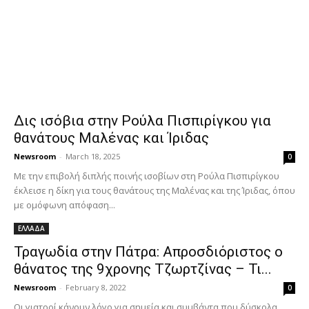
Δις ισόβια στην Ρούλα Πισπιρίγκου για
θανάτους Μαλένας και Ίριδας
Newsroom
-
March 18, 2025
0
Με την επιβολή διπλής ποινής ισοβίων στη Ρούλα Πισπιρίγκου
έκλεισε η δίκη για τους θανάτους της Μαλένας και της Ίριδας, όπου
με ομόφωνη απόφαση...
ΕΛΛΑΔΑ
Τραγωδία στην Πάτρα: Απροσδιόριστος ο
θάνατος της 9χρονης Τζωρτζίνας – Τι...
Newsroom
-
February 8, 2022
0
Οι γιατροί κάνουν λόγο για σημεία και συμβάντα που δύσκολα