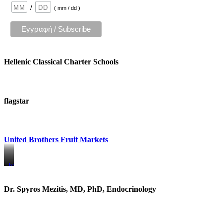
/
( mm / dd )
Hellenic Classical Charter Schools
flagstar
United Brothers Fruit Markets
https://www.unitedbrothersfruitmarkets.com/
https://www.unitedbrothersfruitmarkets.com/
Dr. Spyros Mezitis, MD, PhD, Endocrinology