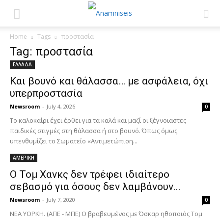
Home
Tags
προστασία
Tag: προστασία
ΕΛΛΑΔΑ
Και βουνό και θάλασσα… με ασφάλεια, όχι
υπερπροστασία
Newsroom
-
July 4, 2026
0
Το καλοκαίρι έχει έρθει για τα καλά και μαζί οι ξέγνοιαστες
παιδικές στιγμές στη θάλασσα ή στο βουνό. Όπως όμως
υπενθυμίζει το Σωματείο «Αντιμετώπιση...
ΑΜΕΡΙΚΗ
Ο Τομ Χανκς δεν τρέφει ιδιαίτερο
σεβασμό για όσους δεν λαμβάνουν...
Newsroom
-
July 7, 2020
0
ΝΕΑ ΥΟΡΚΗ. (ΑΠΕ - ΜΠΕ) Ο βραβευμένος με Όσκαρ ηθοποιός Τομ