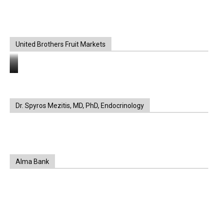
United Brothers Fruit Markets
https://www.unitedbrothersfruitmarkets.com/
https://www.unitedbrothersfruitmarkets.com/
Dr. Spyros Mezitis, MD, PhD, Endocrinology
Alma Bank