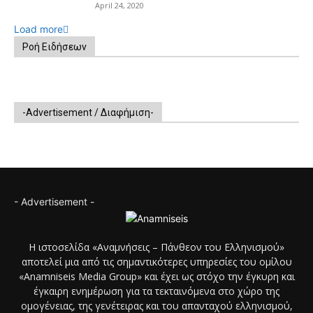
April 24, 2020
Load more
Ροή Ειδήσεων
-Advertisement / Διαφήμιση-
- Advertisement -
Η ιστοσελίδα «Αναμνήσεις – Πάνθεον του Ελληνισμού»
αποτελεί μια από τις σημαντικότερες υπηρεσίες του ομίλου
«Anamniseis Media Group» και έχει ως στόχο την έγκυρη και
έγκαιρη ενημέρωση για τα τεκταινόμενα στο χώρο της
ομογένειας, της γενέτειρας και του απανταχού ελληνισμού,