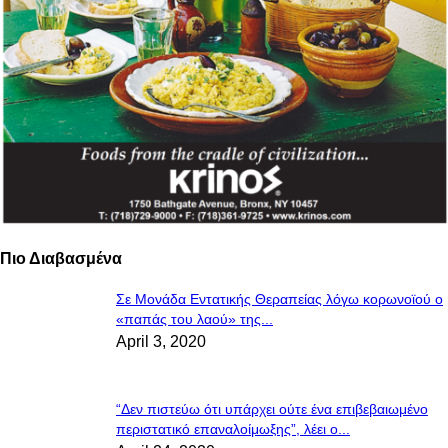
Πιο Διαβασμένα
Σε Μονάδα Εντατικής Θεραπείας λόγω κορωνοϊού ο
«παπάς του λαού» της...
April 3, 2020
“Δεν πιστεύω ότι υπάρχει ούτε ένα επιβεβαιωμένο
περιστατικό επαναλοίμωξης”, λέει ο...