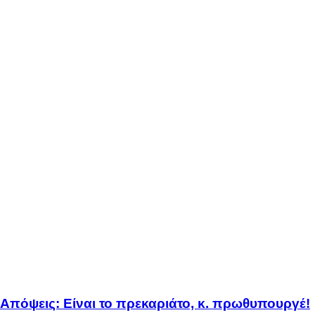
Απόψεις: Είναι το πρεκαριάτο, κ. πρωθυπουργέ!